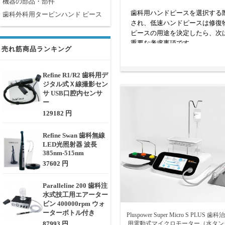
機器の部品・部件
歯科用ハンドピースを選択する
歯科外科用タービンハンド ピース
され、低速ハンドピースは修復
ピースの用途を決定したら、次
重要な考慮事項です。
売れ筋商品ランキング
Refine R1/R2 歯科用デ
ジタル式Ｘ線撮影セン
サ USB口腔内センサ
ー
129182 円
Refine Swan 歯科無線
LED光照射器 波長
385nm-515nm
37602 円
Paralleline 200 歯科注
水式技工用エアーター
ビン 400000rpm ウォ
ーターボトル付き
Pluspower Super Micro S PLUS 歯科
87993 円
用電動式マイクロモーター（水タン