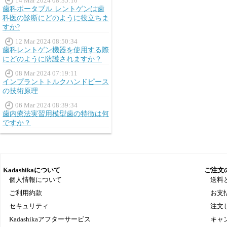
14 Mar 2024 08:35:10
歯科ポータブル レントゲンは歯
科医の診断にどのように役立ちま
すか?
12 Mar 2024 08:50:34
歯科レントゲン機器を使用する際
にどのように防護されますか？
08 Mar 2024 07:19:11
インプラントトルクハンドピース
の技術原理
06 Mar 2024 08:39:34
歯内療法実習用模型歯の特徴は何
ですか？
Kadashikaについて
ご注文
個人情報について
送料
ご利用約款
お支
セキュリティ
注文
Kadashikaアフターサービス
キャ