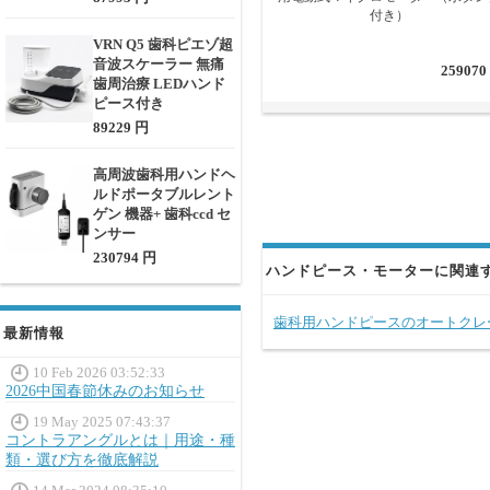
付き）
VRN Q5 歯科ピエゾ超
音波スケーラー 無痛
259070
歯周治療 LEDハンド
ピース付き
89229 円
高周波歯科用ハンドヘ
ルドポータブルレント
ゲン 機器+ 歯科ccd セ
ンサー
230794 円
ハンドピース・モーターに関連
歯科用ハンドピースのオートクレ
最新情報
10 Feb 2026 03:52:33
2026中国春節休みのお知らせ
19 May 2025 07:43:37
コントラアングルとは｜用途・種
類・選び方を徹底解説