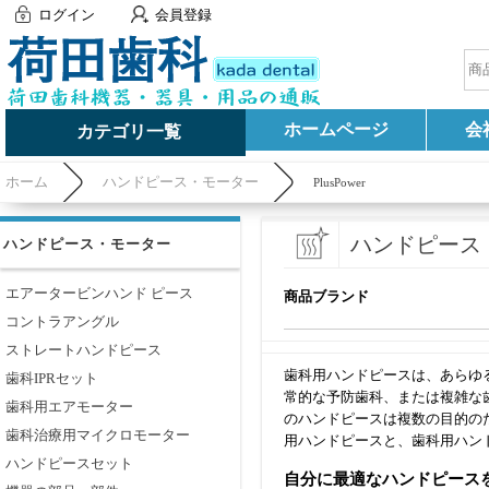
ログイン
会員登録
ホームページ
会
カテゴリ一覧
ホーム
ハンドピース・モーター
PlusPower
ハンドピース
ハンドピース・モーター
エアータービンハンド ピース
商品ブランド
コントラアングル
ストレートハンドピース
歯科用ハンドピースは、あらゆ
歯科IPRセット
常的な予防歯科、または複雑な
歯科用エアモーター
のハンドピースは複数の目的の
歯科治療用マイクロモーター
用ハンドピースと、歯科用ハン
ハンドピースセット
自分に最適なハンドピース