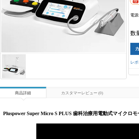
電源
数
レポ
商品詳細
カスタマーレビュー (0)
Pluspower Super Micro S PLUS 歯科治療用電動式マ