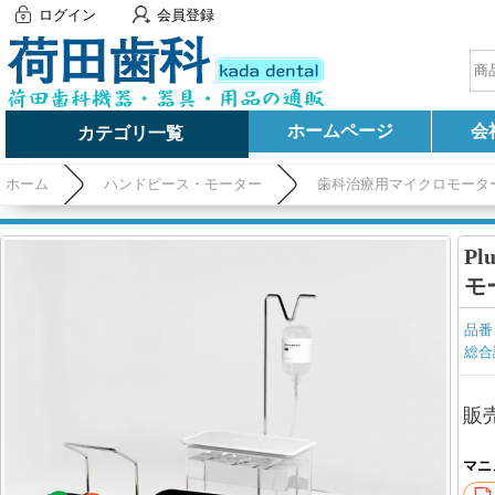
ログイン
会員登録
ホームページ
会
カテゴリ一覧
ホーム
ハンドピース・モーター
歯科治療用マイクロモータ
Pl
モ
品番
総合
販
マニ