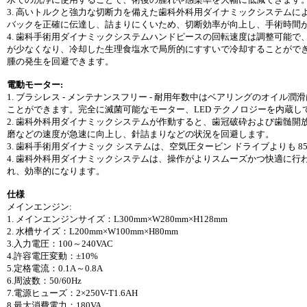
3. 高いトルクと強力な切断力を備えた歯科外科用ダイナミックシステム
バックを正確に伝達し、詰まりにくいため、切断効率が向上し、手術時間
4. 歯科手術用ダイナミックシステムハンドピースの回転速度は調整可能で、通常
が少なくなり、冷却した生理食塩水で局所的にすすいで冷却することがで
腫の発生を回避できます。
電動モーター:
1. ブラシレス - メンテナンスフリー - 耐用年数中はベアリングのオイル
ことができます。完全に滅菌可能なモーター、LED テクノロジーを内蔵し
2. 歯科外科用ダイナミックシステムが作動すると、歯冠破砕および歯髄
磨などの速度が急速に向上し、針詰まりなどの状況を回避します。
3. 歯科手術用ダイナミック システムは、空気圧タービン ドライブよりも
4. 歯科外科用ダイナミックシステムは、操作がよりスムーズかつ快適に
れ、効率的になります。
仕様
メインエンジン:
1. メインエンジンサイズ：L300mm×W280mm×H128mm
2. 水槽サイズ：L200mm×W100mm×H80mm
3.入力電圧：100～240VAC
4.許容電圧変動：±10%
5.定格電流：0.1A～0.8A
6.周波数：50/60Hz
7.電源ヒューズ：2×250V-T1.6AH
8.最大消費電力：180VA