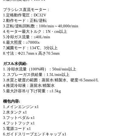
ブラシレス直流モーター：
1.定格動作電圧：DC32V
2.動作モード：正転/逆転
3.正転/逆転回転数：100r/min～40,000r/min
4.モーター最大トルク：1N・cm以上
5.冷却ガス流量：≤40L/min
6.最大照度：≥7000lx
7.滅菌モード：134℃、3分以上
8.寸法：Φ21.7mm x 高さ70.5mm
ガス&水供給:
1. 冷却水流量（100%時）：50ml/min以上
2. スプレーガス供給量：1.5L/min以上
3.水質と硬度の範囲：蒸留水/精製水、硬度<6.5mmol/L
4.推奨冷却液：蒸留水/精製水
5.最大許容吊り下げ荷重：≤1.5kg
梱包内容:
1.メインエンジン x1
2.水タンク x1
3.フットペダル x1
4.フットフック x1
5.電源コード x1
6.ガイドスリーブエンドキャップ x1