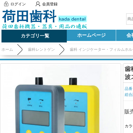
ログイン
会員登録
ホームページ
会
カテゴリ一覧
ホーム
歯科レントゲン
歯科 インジケーター・フィルムホル
歯
波
品番
総合
販
カラ