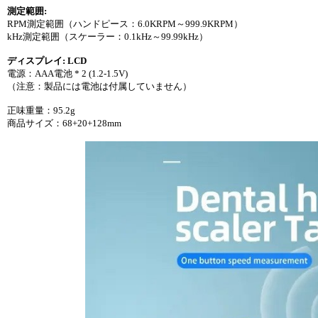
測定範囲:
RPM測定範囲（ハンドピース：6.0KRPM～999.9KRPM）
kHz測定範囲（スケーラー：0.1kHz～99.99kHz）
ディスプレイ: LCD
電源：AAA電池 * 2 (1.2-1.5V)
（注意：製品には電池は付属していません）
正味重量：95.2g
商品サイズ：68+20+128mm