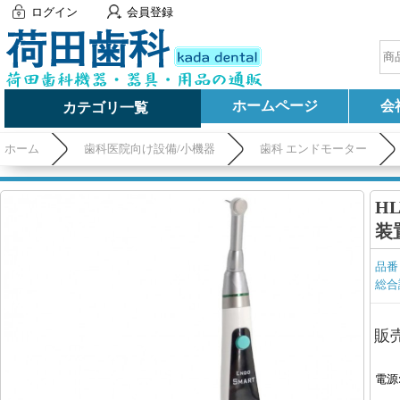
ログイン
会員登録
ホームページ
会
カテゴリ一覧
ホーム
歯科医院向け設備/小機器
歯科 エンドモーター
H
装
品番
総合
販
電源