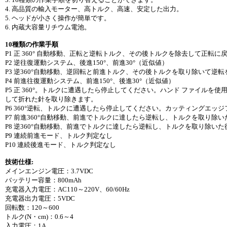
4. 高品質の輸入モーター、高トルク、高速、安定した出力。
5. ヘッドが小さく操作が簡単です。
6. 内蔵大容量リチウム電池。
10種類の作業手順
P1 正 360° 自動移動、正転と逆転トルク、その後トルクを除去して正転に
P2 逆往復運動システム、後進150°、前進30°（近似値）
P3 逆360°自動移動、逆回転と前進トルク、その後トルクを取り除いて逆
P4 前進往復運動システム、前進150°、後進30°（近似値）
P5 正 360°。トルクに遭遇したら停止してください。ハンド ファイルを
して折れた針を取り除きます。
P6 360°逆転、トルクに遭遇したら停止してください。カッティングエ
P7 前進360°自動移動、前進でトルクに達したら逆転し、トルクを取り除
P8 逆360°自動移動、前進でトルクに達したら逆転し、トルクを取り除い
P9 連続前進モード、トルク判定なし
P10 連続後進モード、トルク判定なし
技術仕様:
メインエンジン電圧：3.7VDC
バッテリー容量：800mAh
充電器入力電圧：AC110～220V、60/60Hz
充電器出力電圧：5VDC
回転数：120～600
トルク(N・cm)：0.6～4
入力電圧：1A