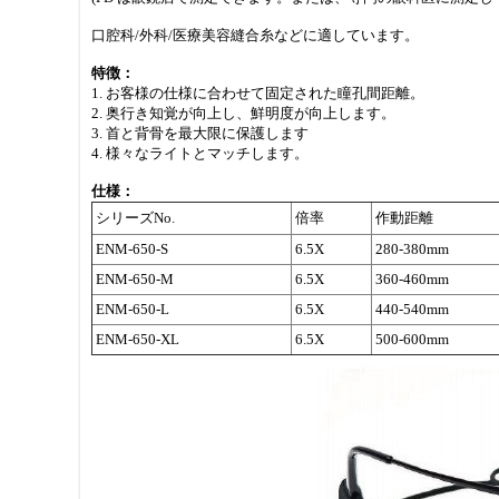
口腔科/外科/医療美容縫合糸などに適しています。
特徴：
1. お客様の仕様に合わせて固定された瞳孔間距離。
2. 奥行き知覚が向上し、鮮明度が向上します。
3. 首と背骨を最大限に保護します
4. 様々なライトとマッチします。
仕様：
シリーズNo.
倍率
作動距離
ENM-650-S
6.5X
280-380mm
ENM-650-M
6.5X
360-460mm
ENM-650-L
6.5X
440-540mm
ENM-650-XL
6.5X
500-600mm