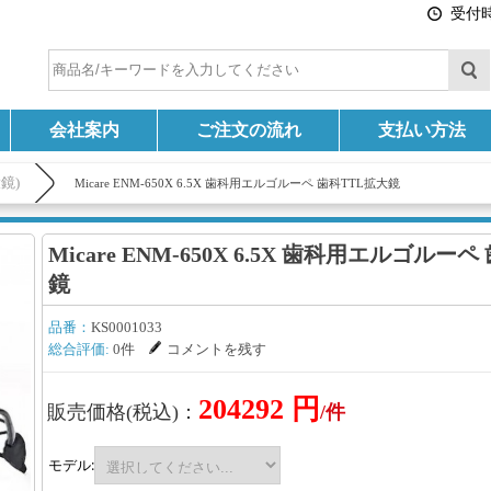
受付時間
会社案内
ご注文の流れ
支払い方法
鏡)
Micare ENM-650X 6.5X 歯科用エルゴルーペ 歯科TTL拡大鏡
Micare ENM-650X 6.5X 歯科用エルゴルー
鏡
品番：
KS0001033
総合評価:
0件
コメントを残す
204292 円
販売価格(税込)：
/件
モデル: