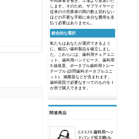
中間業者を省き、工場より直送いた
します。そのため、サプライヤーと
従来の小売業者の間の数え切れない
ほどの不要な手順に余分な費用を支
払う必要はありません。
総合的な選択
私たちはあなたが選択できるよう
に、幅広い歯科製品を確立しまし
た。これらには、歯科用チェアユニ
ット、歯科用ハンドピース、歯科用
X 線装置、ポータブル歯科用トレー
テーブル (訪問歯科ポータブルユニ
ット)、滅菌器などが含まれます。
歯科医院で必要なすべてのものを 1
か所で購入できます。
関連商品
2.5/3.5X 歯科用ヘッ
ドバンド拡大鏡(ル