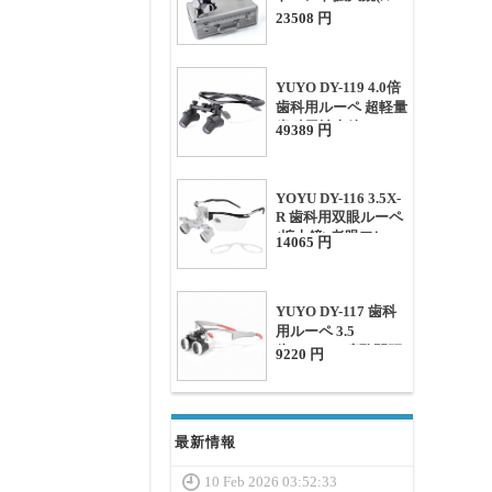
ーペ)、5W LED ヘ
23508 円
ッドライト & 老眼
メガネ付き
YUYO DY-119 4.0倍
歯科用ルーペ 超軽量
歯科用拡大鏡
49389 円
YOYU DY-116 3.5X-
R 歯科用双眼ルーペ
(拡大鏡) 老眼フレー
14065 円
ム付き
YUYO DY-117 歯科
用ルーペ 3.5
倍-420mm 瞳孔間距
9220 円
離調整可能拡大鏡
最新情報
10 Feb 2026 03:52:33