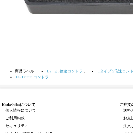
商品ラベル
Being 5倍速コントラ
,
Eタイプ 5倍速コン
FG 1.6mm コントラ
Kadashikaについて
ご注文
個人情報について
送料
ご利用約款
お支
セキュリティ
注文