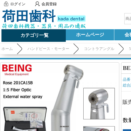
ログイン
会員登録
ホームページ
会
カテゴリ一覧
ホーム
ハンドピース・モーター
コントラアングル
B
品番
総合
販
数