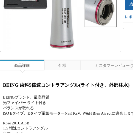
レポ
商品詳細
仕様
カスタマーレビュー (1
BEING 歯科5倍速コントラアングル(ライト付き、外部注水)
BEINGブランド、最高品質
光ファイバー ライト付き
バランスが取れる
ISO Eタイプ、Eタイプ電気モーターNSK KaVo W&H Bien Air ectに適合し
Rose 201CAI5B
1:5 増速コントラアングル