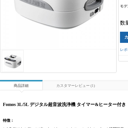
モデ
数
レポ
商品詳細
カスタマーレビュー (1)
Fomos 3L/5L デジタル超音波洗浄機 タイマー&ヒーター付き
特徴：