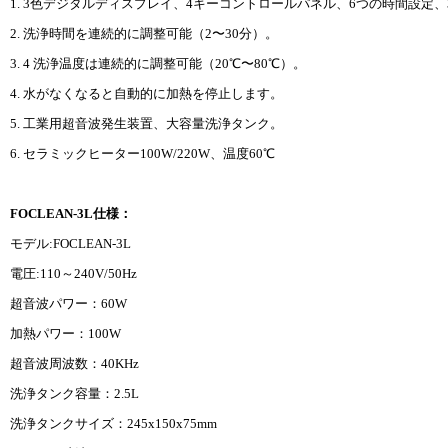
1. 3色デジタルディスプレイ、4キーコントロールパネル、6つの時間設
2. 洗浄時間を連続的に調整可能（2〜30分）。
3. 4 洗浄温度は連続的に調整可能（20℃〜80℃）。
4. 水がなくなると自動的に加熱を停止します。
5. 工業用超音波発生装置、大容量洗浄タンク。
6. セラミックヒーター100W/220W、温度60℃
FOCLEAN-3L仕様：
モデル:FOCLEAN-3L
電圧:110～240V/50Hz
超音波パワー：60W
加熱パワー：100W
超音波周波数：40KHz
洗浄タンク容量：2.5L
洗浄タンクサイズ：245x150x75mm