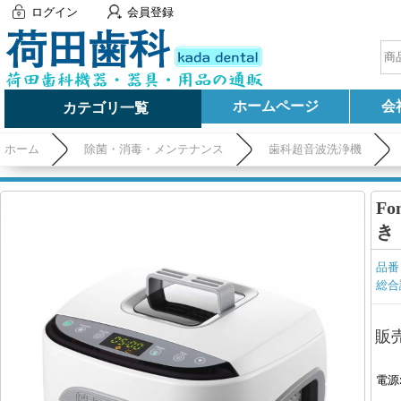
ログイン
会員登録
ホームページ
会
カテゴリ一覧
ホーム
除菌・消毒・メンテナンス
歯科超音波洗浄機
F
き
品番
総合
販
電源