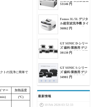
波洗浄機 歯科医療用
53146 円
タイマー&ヒーター
付き
Fomos 3L/5L デジタ
ル超音波洗浄機 タイ
マー&ヒーター付き
36862 円
GT SONIC D-シリー
ズ 歯科/業務用 デジ
タル超音波洗浄機器
39139 円
2-27L 加熱機能付き
GT SONIC S-シリー
ェクトの洗浄に簡単で
ズ 歯科/業務用 デジ
タル超音波洗浄機 2-
34981 円
9L 加熱機能付き
イマー
加熱温度
最新情報
(min)
(°C)
10 Feb 2026 03:52:33