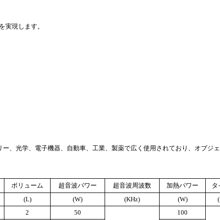
を実現します。
エリー、光学、電子機器、自動車、工業、製薬で広く使用されており、オブジ
ボリューム
超音波パワー
超音波周波数
加熱パワー
タ
(L)
(W)
(KHz)
(W)
2
50
100