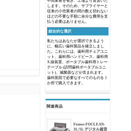
中間業者を省き、工場より直送いた
します。そのため、サプライヤーと
従来の小売業者の間の数え切れない
ほどの不要な手順に余分な費用を支
払う必要はありません。
総合的な選択
私たちはあなたが選択できるよう
に、幅広い歯科製品を確立しまし
た。これらには、歯科用チェアユニ
ット、歯科用ハンドピース、歯科用
X 線装置、ポータブル歯科用トレー
テーブル (訪問歯科ポータブルユニ
ット)、滅菌器などが含まれます。
歯科医院で必要なすべてのものを 1
か所で購入できます。
関連商品
Fomos FOCLEAN-
3L/5L デジタル超音