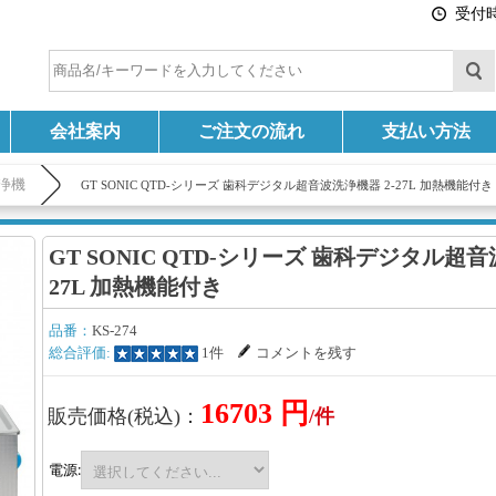
受付時間
会社案内
ご注文の流れ
支払い方法
浄機
GT SONIC QTD-シリーズ 歯科デジタル超音波洗浄機器 2-27L 加熱機能付き
GT SONIC QTD-シリーズ 歯科デジタル超音
27L 加熱機能付き
品番：
KS-274
総合評価:
1件
コメントを残す
16703 円
販売価格(税込)：
/件
電源: