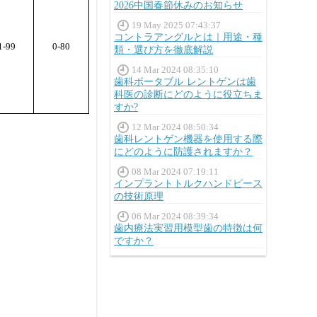
2026中国春節休みのお知らせ
19 May 2025 07:43:37
コントラアングルとは｜用途・種
1-99
0-80
類・選び方を徹底解説
14 Mar 2024 08:35:10
歯科ポータブル レントゲンは歯
科医の診断にどのように役立ちま
すか?
12 Mar 2024 08:50:34
歯科レントゲン機器を使用する際
にどのように防護されますか？
08 Mar 2024 07:19:11
インプラントトルクハンドピース
の技術原理
06 Mar 2024 08:39:34
歯内療法実習用模型歯の特徴は何
ですか？