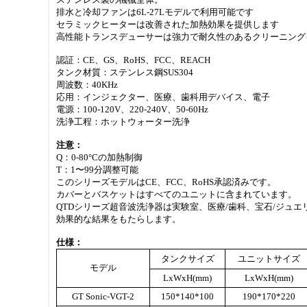
排水と冷却ファンは6L-27Lモデルで利用可能です
セラミックヒーターは改善された加熱効果を提供します
高性能トランスデューサーは強力で耐久性のあるクリーニング
認証：CE、GS、RoHS、FCC、REACH
タンク材質：ステンレス鋼SUS304
周波数：40KHz
応用：インジェクター、医療、歯科用デバイス、電子
電源：100-120V、220-240V、50-60Hz
洗浄工程：ホットウォーター洗浄
注意：
Q：0-80°Cの加熱制御
T：1〜99分調整可能
このシリーズモデルはCE、FCC、RoHS承認済みです。
カバーとバスケットはすべてのユニットに含まれています。
QTDシリーズ超音波洗浄器は実験室、医療/歯科、宝石/ジュ
効果的な結果をもたらします。
仕様：
タンクサイズ
ユニットサイズ
モデル
LxWxH(mm)
LxWxH(mm)
GT Sonic-VGT-2
150*140*100
190*170*220