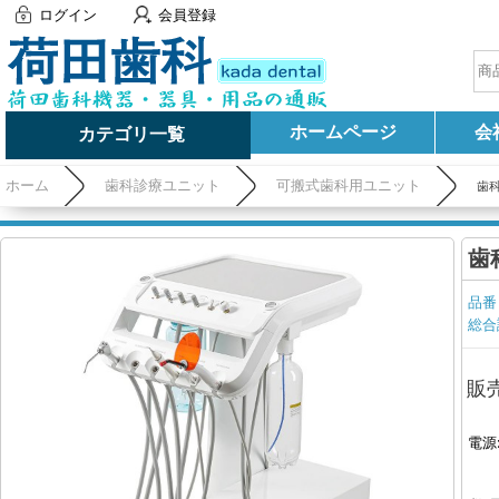
ログイン
会員登録
ホームページ
会
カテゴリ一覧
ホーム
歯科診療ユニット
可搬式歯科用ユニット
歯科
歯
品番
総合
販
電源