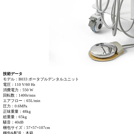
技術データ
モデル：B033 ポータブルデンタルユニット
電圧：110 V/60 Hz
消費電力：550 W
回転数：1400r/min
エアフロー：65L/min
圧力：0.6MPa
正味重量：48kg
総重量：65kg
騒音：40dB
梱包サイズ：57×57×107cm
梱包&配送：木箱