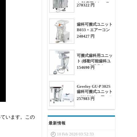
ト 診療用トレーテー
270322 円
ブル(コンプレッサ
ー付)
歯科可搬式ユニット
B033 + エアーコン
プレッサー
240427 円
可搬式歯科用ユニッ
ト (移動可能歯科ユ
ニット用器具台)
154690 円
Greeloy GU-P 302S
歯科可搬式ユニット
+ GU-P300 エアーコ
257983 円
ンプレッサー
いています。この
最新情報
10 Feb 2026 03:52:33