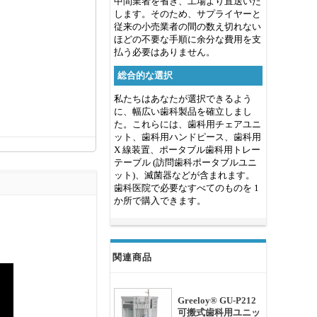
中間業者を省き、工場より直送いた
します。そのため、サプライヤーと
従来の小売業者の間の数え切れない
ほどの不要な手順に余分な費用を支
払う必要はありません。
総合的な選択
私たちはあなたが選択できるよう
に、幅広い歯科製品を確立しまし
た。これらには、歯科用チェアユニ
ット、歯科用ハンドピース、歯科用
X 線装置、ポータブル歯科用トレー
テーブル (訪問歯科ポータブルユニ
ット)、滅菌器などが含まれます。
歯科医院で必要なすべてのものを 1
か所で購入できます。
関連商品
Greeloy® GU-P212
可搬式歯科用ユニッ