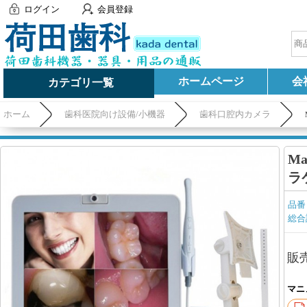
ログイン
会員登録
ホームページ
会
カテゴリ一覧
ホーム
歯科医院向け設備/小機器
歯科口腔内カメラ
M
ラ
品番
総合
販
マニ