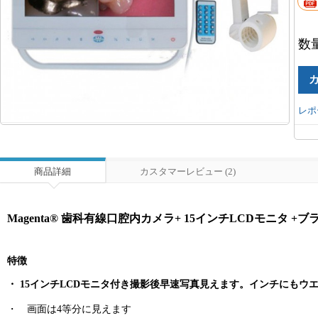
数
レポ
商品詳細
カスタマーレビュー (2)
Magenta® 歯科有線口腔内カメラ+ 15インチLCDモニタ +
特徴
・ 15インチLCDモニタ付き撮影後早速写真見えます。インチにも
・ 画面は4等分に見えます