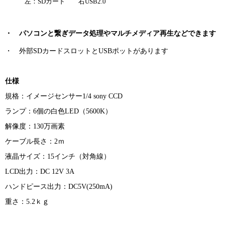
左：SDカード 右USB2.0
・ パソコンと繋ぎデータ処理やマルチメディア再生などできます
・ 外部SDカードスロットとUSBポットがあります
仕様
規格：イメージセンサー1/4 sony CCD
ランプ：
6個の白色LED（5600K）
解像度：
130万画素
ケーブル長さ：2ｍ
液晶サイズ：15インチ（対角線）
LCD出力：DC 12V 3A
ハンドピース出力：DC5V(250mA)
重さ：5.2ｋｇ