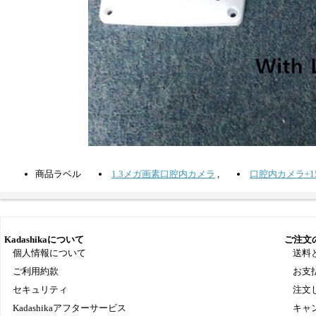
商品ラベル
1.3メガ画素口腔内カメラ
,
口腔内カメラ+
Kadashikaについて
ご注文
個人情報について
送料
ご利用約款
お支
セキュリティ
注文
Kadashikaアフターサービス
キャ