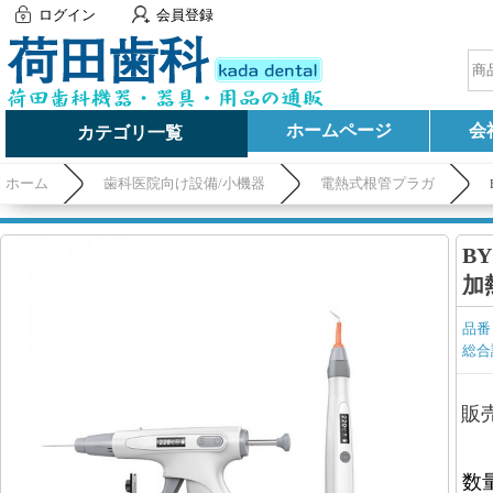
ログイン
会員登録
ホームページ
会
カテゴリ一覧
ホーム
歯科医院向け設備/小機器
電熱式根管プラガ
B
加
品番
総合
販
数