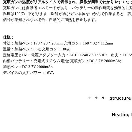
充填ガンの温度がリアルタイムで表示され、操作が簡単でわかりやすくな
充填ガンには自動省エネモードがあり、バッテリーの動作時間を効果的に
温度は120℃に下がります。医師が再びガン本体をつかんで作業すると、
信号が感知されない場合、自動的に加熱を停止します。
仕様：
寸法：加熱ペン：178 * 20 * 28mm; 充填ガン：168 * 32 * 112mm
重量：加熱ペン：85g; 充填ガン：186g;
定格電圧とHZ：電源アダプター入力：AC100-240V 50 / 60Hz 出力：DC 5V
内部バッテリー：充電式リチウム電池; 充填ガン：DC 3.7V 2600mAh;
加熱ペン：DC 3.7V 2000mAh
デバイスの入力パワー：16VA