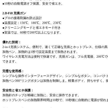
●10秒の自動電源オフ保護、安全で省エネ。
2.D-Fill 充填ガン
●プロの接着剤漏れ防止設計
●温度設定：150℃、180℃、200℃、230℃
●クリーニングモードと省エネモード付き
●室温では、60秒で200℃以上になります。
優れた技術：
2-in-1充填システム。便利で、速くて正確な充填とホットプレス、仕様の
加熱ペン、加熱針は1秒で設定温度まで加熱されます。
ワイヤレス充電方法は便利で快速です。充填ガンは、フル充電後、200℃で
できます。
完璧な使用感：
シンプルな操作インターフェースデザイン、シンプルなボタン。コンパク
加熱ペン360°リングボタンは加熱を制御しま。軽量ボディ、持ちやすく、
安全性と省エネ保護：
加熱針のチップが精確に加熱に、安全に操作できます。
ホットプレスペンの加熱限界時間は10秒で、10秒後に自動的に電源が切れ