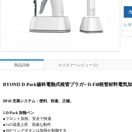
レポ
商品詳細
カスタマーレビュー (2)
BYOND D-Pack歯科電熱式根管プラガ+ D-Fill根管材料電
DFill 充填システム：便利、快速、正確。
1.D-Pack 加熱ペン
●フロント加熱、安全で快適
●1sの温度上昇、迅速な動作
●360°リングボタンは加熱を制御する