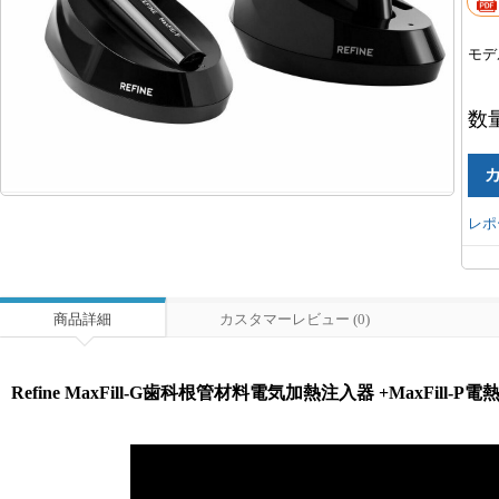
モデ
数
レポ
商品詳細
カスタマーレビュー (0)
Refine MaxFill-G歯科根管材料電気加熱注入器 +MaxFill-