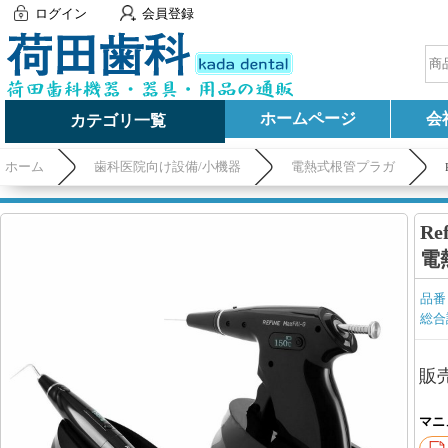
ログイン
会員登録
ホームページ
会
カテゴリ一覧
ホーム
歯科医院向け設備/小機器
電熱式根管プラガ
Re
電
品番
総合
販
マニ