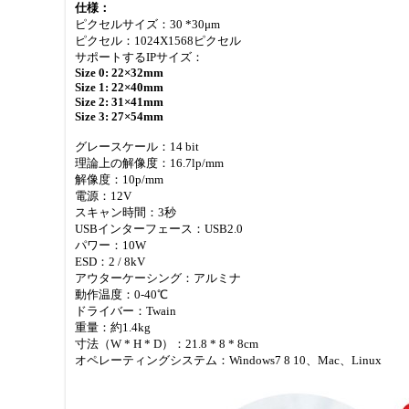
仕様：
ピクセルサイズ：30 *30μm
ピクセル：1024X1568ピクセル
サポートするIPサイズ：
Size 0: 22×32mm
Size 1: 22×40mm
Size 2: 31×41mm
Size 3: 27×54mm
グレースケール：14 bit
理論上の解像度：16.7lp/mm
解像度：10p/mm
電源：12V
スキャン時間：3秒
USBインターフェース：USB2.0
パワー：10W
ESD：2 / 8kV
アウターケーシング：アルミナ
動作温度：0-40℃
ドライバー：Twain
重量：約1.4kg
寸法（W * H * D）：21.8 * 8 * 8cm
オペレーティングシステム：Windows7 8 10、Mac、Linux