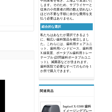
中間業者を省き、工場より直送いた
します。そのため、サプライヤーと
従来の小売業者の間の数え切れない
ほどの不要な手順に余分な費用を支
払う必要はありません。
総合的な選択
私たちはあなたが選択できるよう
に、幅広い歯科製品を確立しまし
た。これらには、歯科用チェアユニ
ット、歯科用ハンドピース、歯科用
X 線装置、ポータブル歯科用トレー
テーブル (訪問歯科ポータブルユニ
ット)、滅菌器などが含まれます。
歯科医院で必要なすべてのものを 1
か所で購入できます。
関連商品
Inpixel X-S500 歯科
イメージングプレー