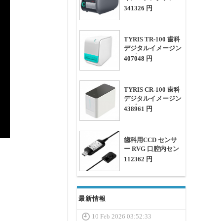
トスキャナー ip ス
341326 円
キャナー
TYRIS TR-100 歯科
デジタルイメージン
グプレートスキャナ
407048 円
ー PSPX線スキャナ
ー
TYRIS CR-100 歯科
デジタルイメージン
グプレートスキャナ
438961 円
ー
歯科用CCD センサ
ー RVG 口腔内セン
サー S1/S2 ソフトウ
112362 円
ェア付き
最新情報
10 Feb 2026 03:52:33