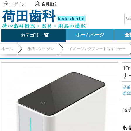
ログイン
会員登録
ホームページ
会
カテゴリ一覧
ホーム
歯科レントゲン
イメージングプレートスキャナー
T
ナ
品番
総合
販
数