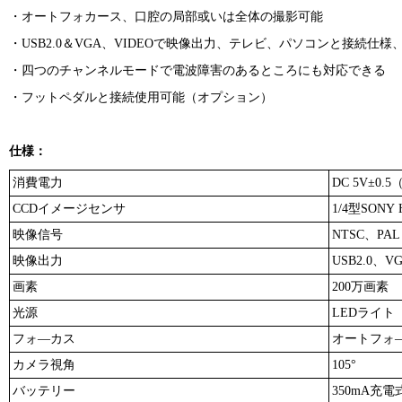
・オートフォカース、口腔の局部或いは全体の撮影可能
・USB2.0＆VGA、VIDEOで映像出力、テレビ、パソコンと接続仕
・四つのチャンネルモードで電波障害のあるところにも対応できる
・フットペダルと接続使用可能（オプション）
仕様：
消費電力
DC 5V±0.5
CCDイメージセンサ
1/4型SONY 
映像信号
NTSC、PAL
映像出力
USB2.0、V
画素
200万画素
光源
LEDライト 
フォ―カス
オートフォ―
カメラ視角
105°
バッテリー
350mA充