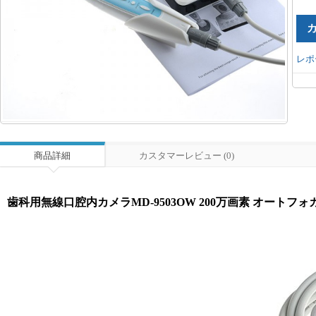
レポ
商品詳細
カスタマーレビュー (0)
歯科用無線口腔内カメラMD-9503OW 200万画素 オートフォ