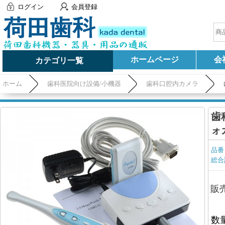
ログイン
会員登録
ホームページ
会
カテゴリ一覧
ホーム
歯科医院向け設備/小機器
歯科口腔内カメラ
歯
ォ
品番
総合
販
数