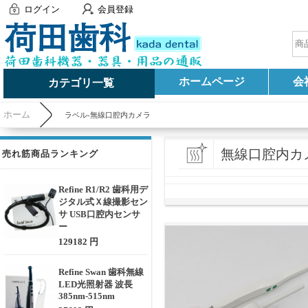
ログイン
会員登録
ホームページ
会
カテゴリ一覧
ホーム
ラベル-無線口腔内カメラ
無線口腔内カ
売れ筋商品ランキング
Refine R1/R2 歯科用デ
ジタル式Ｘ線撮影セン
サ USB口腔内センサ
ー
129182 円
Refine Swan 歯科無線
LED光照射器 波長
385nm-515nm