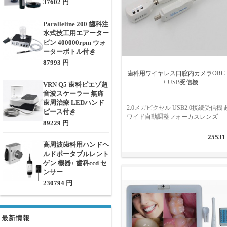
37602 円
Paralleline 200 歯科注
水式技工用エアーター
ビン 400000rpm ウォ
ーターボトル付き
87993 円
歯科用ワイヤレス口腔内カメラORC-
+ USB受信機
VRN Q5 歯科ピエゾ超
音波スケーラー 無痛
歯周治療 LEDハンド
2.0メガピクセル USB2.0接続受信機 
ピース付き
ワイド自動調整フォーカスレンズ
89229 円
25531
高周波歯科用ハンドヘ
ルドポータブルレント
ゲン 機器+ 歯科ccd セ
ンサー
230794 円
最新情報