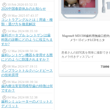
10 Feb 2026 03:52:33
2026中国春節休みのお知らせ
19 May 2025 07:43:37
コントラアングルとは｜用途・種
類・選び方を徹底解説
14 Mar 2024 08:35:10
歯科ポータブル レントゲンは歯
Magenta® MD1500歯科用無線口腔
科医の診断にどのように役立ちま
メラ+ 15インチLCDモニタ
すか?
12 Mar 2024 08:50:34
患者さんの顔写真を簡単に撮影でき
歯科レントゲン機器を使用する際
カメラ付きディスプレイ
にどのように防護されますか？
08 Mar 2024 07:19:11
75090
インプラントトルクハンドピース
の技術原理
06 Mar 2024 08:39:34
歯内療法実習用模型歯の特徴は何
ですか？
04 Mar 2024 08:52:38
歯科シミュレーターのメリットと
デメリット