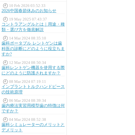
10 Feb 2026 03:52:33
2026中国春節休みのお知らせ
19 May 2025 07:43:37
コントラアングルとは｜用途・種
類・選び方を徹底解説
14 Mar 2024 08:35:10
歯科ポータブル レントゲンは歯
科医の診断にどのように役立ちま
すか?
12 Mar 2024 08:50:34
歯科レントゲン機器を使用する際
にどのように防護されますか？
08 Mar 2024 07:19:11
インプラントトルクハンドピース
の技術原理
06 Mar 2024 08:39:34
歯内療法実習用模型歯の特徴は何
ですか？
04 Mar 2024 08:52:38
歯科シミュレーターのメリットと
デメリット