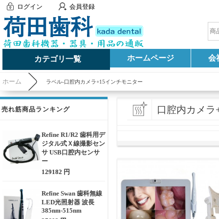
ログイン
会員登録
ホームページ
会
カテゴリ一覧
ホーム
ラベル-口腔内カメラ+15インチモニター
口腔内カメラ
売れ筋商品ランキング
Refine R1/R2 歯科用デ
ジタル式Ｘ線撮影セン
サ USB口腔内センサ
ー
129182 円
Refine Swan 歯科無線
LED光照射器 波長
385nm-515nm