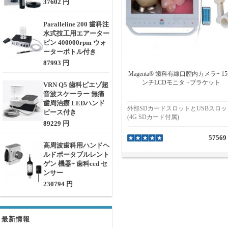
37602 円
Paralleline 200 歯科注
水式技工用エアーター
ビン 400000rpm ウォ
ーターボトル付き
87993 円
Magenta® 歯科有線口腔内カメラ+ 1
ンチLCDモニタ +ブラケット
VRN Q5 歯科ピエゾ超
音波スケーラー 無痛
歯周治療 LEDハンド
外部SDカードスロットとUSBスロッ
ピース付き
(4G SDカード付属)
89229 円
57569
高周波歯科用ハンドヘ
ルドポータブルレント
ゲン 機器+ 歯科ccd セ
ンサー
230794 円
最新情報