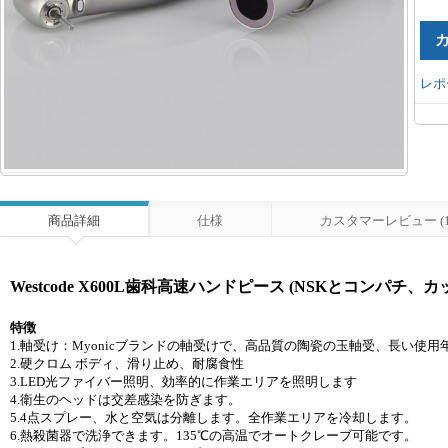
レポ
商品詳細
仕様
カスタマーレビュー (1
Westcode X600L歯科高速ハンドピース (NSKとコンパチ、
特徴
1.軸受け：Myonicブランドの軸受けで、高品質の陶瓷の玉軸受、長い使
2.硬クロム ボディ、滑り止め、耐腐食性
3.LED光ファイバー照明、効率的に作業エリアを照明します
4.衛生のヘッドは交差感染を防ぎます。
5.4点スプレー、水と空気は分離します。全作業エリアを冷却します。
6.熱殺菌器で洗浄できます。135℃の高温でオートクレーブ可能です。