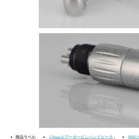
商品ラベル
1.6mmエアータービンハンドピース
,
NS