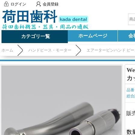
ログイン
会員登録
ホームページ
会
カテゴリ一覧
ホーム
ハンドピース・モーター
エアータービンハンド ピー
W
カ
品番
総合
販
数