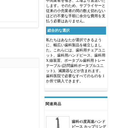
中間業者を省き、工場より直送いた
します。そのため、サプライヤーと
従来の小売業者の間の数え切れない
ほどの不要な手順に余分な費用を支
払う必要はありません。
総合的な選択
私たちはあなたが選択できるよう
に、幅広い歯科製品を確立しまし
た。これらには、歯科用チェアユニ
ット、歯科用ハンドピース、歯科用
X 線装置、ポータブル歯科用トレー
テーブル (訪問歯科ポータブルユニ
ット)、滅菌器などが含まれます。
歯科医院で必要なすべてのものを 1
か所で購入できます。
関連商品
歯科45度高速ハンド
ピース カップリング