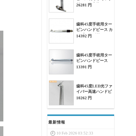
付(KAVO交換),
26281 円
YUSENDENT
GKD1-SPQ
歯科45度手術用ター
ビンハンドピース カ
ップリング付き
14392 円
Westcode XM450-
LED-SUQ
歯科45度手術用ター
ビンハンドピース
Westcode XM450-
13391 円
LED-SU
歯科45度LED光ファ
イバー高速ハンドピ
ース LY
10262 円
最新情報
10 Feb 2026 03:52:33