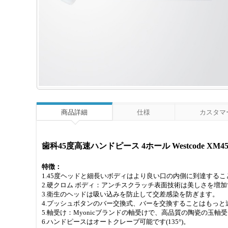
商品詳細
仕様
カスタマー
歯科45度高速ハンドピース 4ホール Westcode XM450
特徴：
1.45度ヘッドと細長いボディはより良い口の内側に到達する
2.硬クロム ボディ：アンチスクラッチ表面技術は美しさを増
3.衛生のヘッドは吸い込みを防止して交差感染を防ぎます。
4.プッシュボタンのバー交換式、バーを交換することはもっと
5.軸受け：Myonicブランドの軸受けで、高品質の陶瓷の玉
6.ハンドピースはオートクレーブ可能です(135°)。