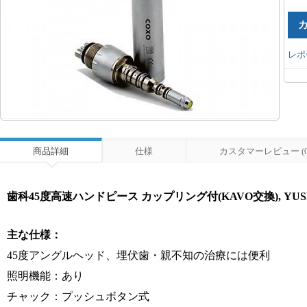
レポ
商品詳細
仕様
カスタマーレビュー (0
歯科45度高速ハンドピース カップリング付(KAVO交換), YUSEN
主な仕様：
45度アングルヘッド、埋伏歯・親不知の治療には便利
照明機能：あり
チャック：プッシュボタン式