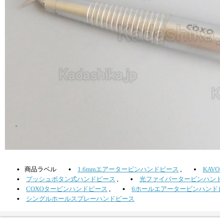
商品ラベル
1.6mmエアータービンハンドピース
,
KAV
プッシュボタン式ハンドピース
,
光ファイバータービンハン
COXOタービンハンドピース
,
6ホールエアータービンハンド
シングルホールスプレーハンドピース