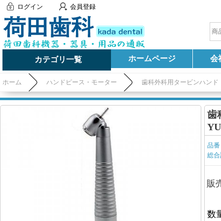
ログイン
会員登録
ホームページ
会
カテゴリ一覧
ホーム
ハンドピース・モーター
歯科外科用タービンハンド 
歯
YU
品番
総合
販
数