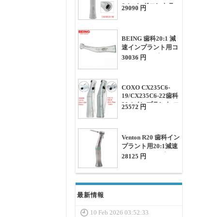
6:1エンドコントラ
29090 円
アングルハンドピー
ス
BEING 歯科20:1 減
速インプラント用コ
ントラアングルハン
30036 円
ドピース
COXO CX235C6-
19/CX235C6-22歯科
20:1インプラント コ
25572 円
ントラハンドピース
Venton R20 歯科イン
プラント用20:1減速
コントラアングル
28125 円
最新情報
10 Feb 2026 03:52:33