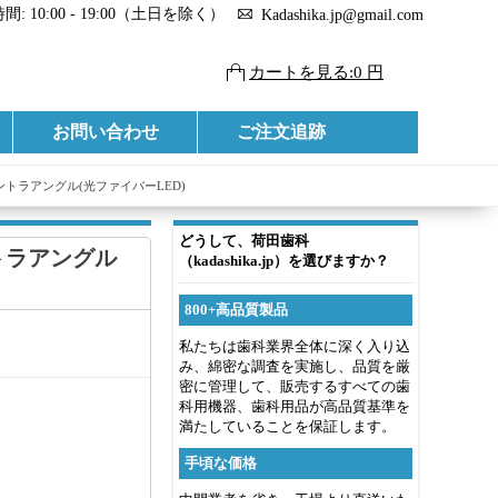
: 10:00 - 19:00（土日を除く）
Kadashika.jp@gmail.com
カートを見る:0 円
お問い合わせ
ご注文追跡
用コントラアングル(光ファイバーLED)
どうして、荷田歯科
ントラアングル
（kadashika.jp）を選びますか？
800+高品質製品
私たちは歯科業界全体に深く入り込
み、綿密な調査を実施し、品質を厳
密に管理して、販売するすべての歯
科用機器、歯科用品が高品質基準を
満たしていることを保証します。
手頃な価格