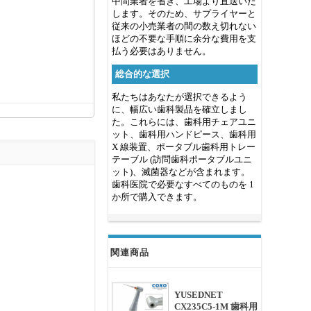
中間業者を省き、工場より直送いた
します。そのため、サプライヤーと
従来の小売業者の間の数え切れない
ほどの不要な手順に余分な費用を支
払う必要はありません。
総合的な選択
私たちはあなたが選択できるよう
に、幅広い歯科製品を確立しまし
た。これらには、歯科用チェアユニ
ット、歯科用ハンドピース、歯科用
X 線装置、ポータブル歯科用トレー
テーブル (訪問歯科ポータブルユニ
ット)、滅菌器などが含まれます。
歯科医院で必要なすべてのものを 1
か所で購入できます。
関連商品
YUSEDNET
CX235C5-1M 歯科用