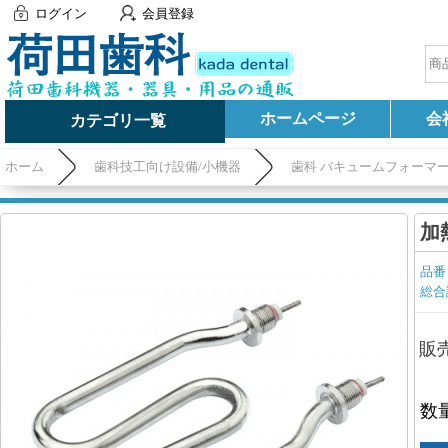
ログイン
会員登録
ホームページ
会
カテゴリ一覧
ホーム
歯科技工向け設備/小機器
歯科 バキュームフォーマ
加
品番
総合
販
数