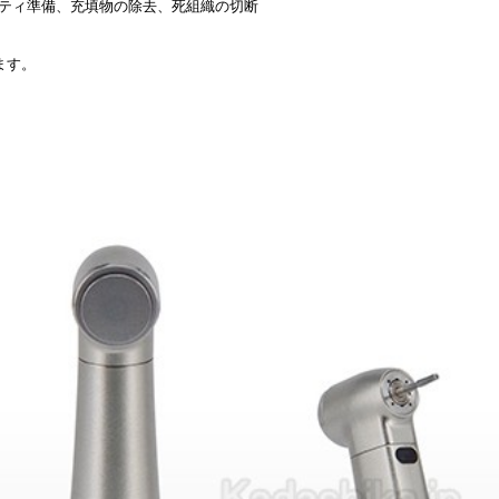
ティ準備、充填物の除去、死組織の切断
ます。