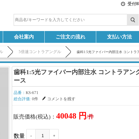
受付時間
会社案内
ご注文の流れ
支払い方法
ル
5倍速コントラアングル
歯科1:5光ファイバー内部注水 コントラ
歯科1:5光ファイバー内部注水 コントラアン
ース
品番：
KS-671
総合評価:
0件
コメントを残す
40048 円
販売価格(税込)：
/件
数量
-
+