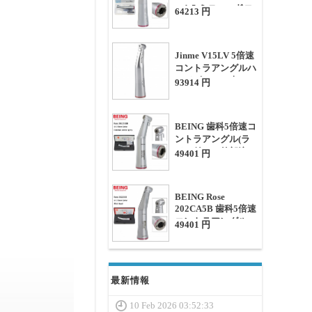
ー1:5 ミニヘッドコ
64213 円
ントラアングル 内部
注水
Jinme V15LV 5倍速
コントラアングルハ
ンドピース（光ファ
93914 円
イバー + 内部注水付
き）
BEING 歯科5倍速コ
ントラアングル(ラ
イト付き、外部注
49401 円
水)
BEING Rose
202CA5B 歯科5倍速
コントラアングル
49401 円
(ライト付き、ミニ
ヘッド)
最新情報
10 Feb 2026 03:52:33