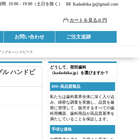
: 10:00 - 19:00（土日を除く）
Kadashika.jp@gmail.com
カートを見る:0 円
お問い合わせ
ご注文追跡
アングル ハンドピース
どうして、荷田歯科
グル ハンドピ
（kadashika.jp）を選びますか？
800+高品質製品
私たちは歯科業界全体に深く入り込
み、綿密な調査を実施し、品質を厳
密に管理して、販売するすべての歯
科用機器、歯科用品が高品質基準を
満たしていることを保証します。
手頃な価格