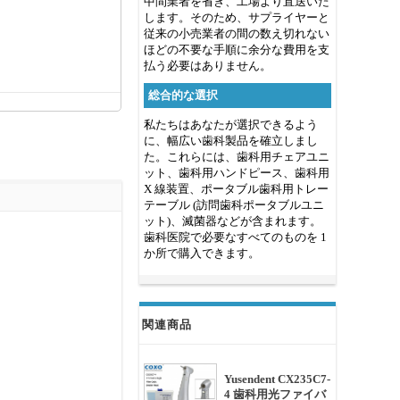
中間業者を省き、工場より直送いた
します。そのため、サプライヤーと
従来の小売業者の間の数え切れない
ほどの不要な手順に余分な費用を支
払う必要はありません。
総合的な選択
私たちはあなたが選択できるよう
に、幅広い歯科製品を確立しまし
た。これらには、歯科用チェアユニ
ット、歯科用ハンドピース、歯科用
X 線装置、ポータブル歯科用トレー
テーブル (訪問歯科ポータブルユニ
ット)、滅菌器などが含まれます。
歯科医院で必要なすべてのものを 1
か所で購入できます。
関連商品
Yusendent CX235C7-
4 歯科用光ファイバ