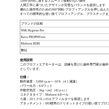
3,000 RPMに達するスムーズで振動のない操作
人間工学に基づいたデザインが完璧なバランスを提供します
優れた操作性のための360°回転-プロフィアングルを押し込
すべての標準的な使い捨てプロフィアングル、プラスチックま
ブランドの比較
NSK Hygiene Pro
Kavo PROPHYwiz
Midwest RDH
弊社
使用説明
このプロフィエアモーターは、訓練を受けた歯科専門家が歯科
としています。
仕様：
動作速度：3,000 r.p.m + -10％（4:1 減速）
パワー出力：6.0ワット
作動空気圧：3kg / cm2（42 p.s.i.）
コネクタタイプ：Midwest 4ホール
ろ過：20ミクロンのエアフィルターを推奨します
アタッチメント：ISO標準のドリオットタイプの使い捨てプロフ