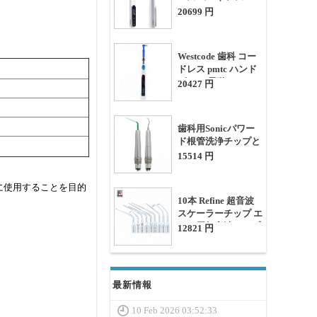
360° スイベル + 2
20699 円
PMTCプロフィーカ
ップ
Westcode 歯科 コー
ドレス pmtc ハンド
ピース 電動 ハンド
20427 円
ピース
歯科用Sonicパワー
ド根管洗浄チップと
エアスケーラーキッ
15514 円
ト
に使用することを目的
10本 Refine 超音波
スケーラーチップ エ
ンド用超音波チップ
12821 円
(Woodpecker EMS対
応)
最新情報
10 Feb 2026 03:52:33