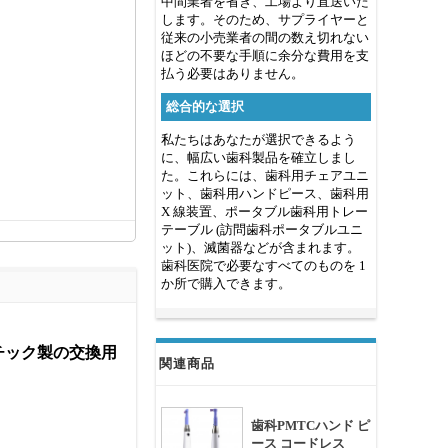
中間業者を省き、工場より直送いた
します。そのため、サプライヤーと
従来の小売業者の間の数え切れない
ほどの不要な手順に余分な費用を支
払う必要はありません。
総合的な選択
私たちはあなたが選択できるよう
に、幅広い歯科製品を確立しまし
た。これらには、歯科用チェアユニ
ット、歯科用ハンドピース、歯科用
X 線装置、ポータブル歯科用トレー
テーブル (訪問歯科ポータブルユニ
ット)、滅菌器などが含まれます。
歯科医院で必要なすべてのものを 1
か所で購入できます。
ラスチック製の交換用
関連商品
歯科PMTCハンド ピ
ース コードレス