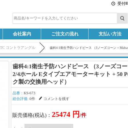
受付時間
会社案内
ご注文の流れ
支払い方法
MTC コントラアングル
歯科4:1衛生予防ハンドピース （3ノーズコーン + Midwe
歯科4:1衛生予防ハンドピース （3ノーズコーン +
2/4ホール Eタイプエアモーターキット + 50 
ク製の交換用ヘッド）
品番：
KS-673
総合評価:
0件
コメントを残す
25474 円
販売価格(税込)：
/件