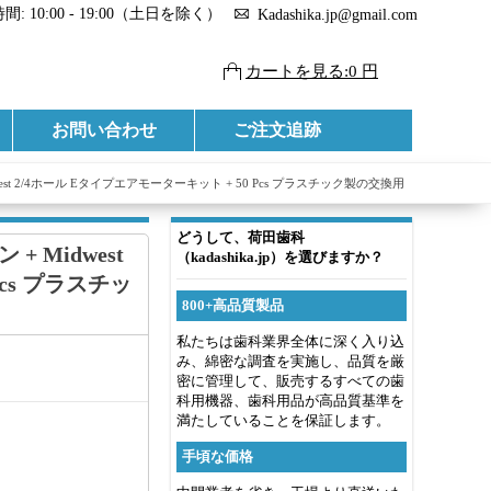
: 10:00 - 19:00（土日を除く）
Kadashika.jp@gmail.com
カートを見る:0 円
お問い合わせ
ご注文追跡
st 2/4ホール Eタイプエアモーターキット + 50 Pcs プラスチック製の交換用
どうして、荷田歯科
 Midwest
（kadashika.jp）を選びますか？
Pcs プラスチッ
800+高品質製品
私たちは歯科業界全体に深く入り込
み、綿密な調査を実施し、品質を厳
密に管理して、販売するすべての歯
科用機器、歯科用品が高品質基準を
満たしていることを保証します。
手頃な価格