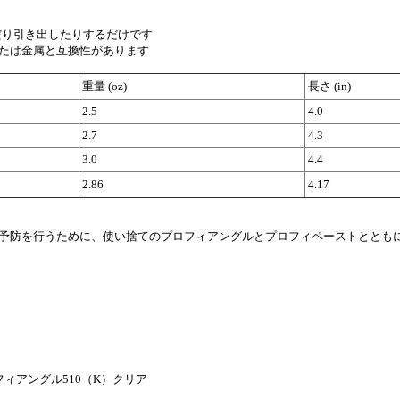
んだり引き出したりするだけです
たは金属と互換性があります
重量 (oz)
長さ (in)
2.5
4.0
2.7
4.3
3.0
4.4
2.86
4.17
予防を行うために、使い捨てのプロフィアングルとプロフィペーストととも
ィアングル510（K）クリア