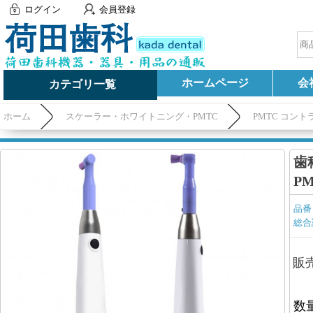
ログイン
会員登録
ホームページ
会
カテゴリ一覧
ホーム
スケーラー・ホワイトニング・PMTC
PMTC コン
歯
P
品番
総合
販
数