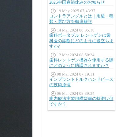
2026中国春節休みのお知らせ
19 May 2025 07:43:37
コントラアングルとは｜用途・種
類・選び方を徹底解説
14 Mar 2024 08:35:10
歯科ポータブル レントゲンは歯
科医の診断にどのように役立ちま
すか?
12 Mar 2024 08:50:34
歯科レントゲン機器を使用する際
にどのように防護されますか？
08 Mar 2024 07:19:11
インプラントトルクハンドピース
の技術原理
06 Mar 2024 08:39:34
歯内療法実習用模型歯の特徴は何
ですか？