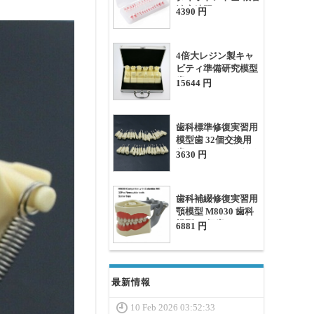
治療練習モデル
4390 円
4倍大レジン製キャ
ビティ準備研究模型
歯 #7009 01
15644 円
歯科標準修復実習用
模型歯 32個交換用
歯 Frasaco AG3タイ
3630 円
プと互換性あり
歯科補綴修復実習用
顎模型 M8030 歯科
模型 32個歯
6881 円
Columbia 860と互換
性があり
最新情報
10 Feb 2026 03:52:33