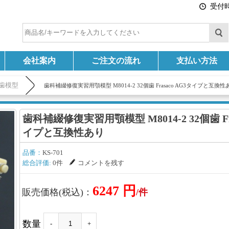
受付時間
会社案内
ご注文の流れ
支払い方法
 歯模型
歯科補綴修復実習用顎模型 M8014-2 32個歯 Frasaco AG3タイプと互換性
歯科補綴修復実習用顎模型 M8014-2 32個歯 Fra
イプと互換性あり
品番：
KS-701
総合評価:
0件
コメントを残す
6247 円
販売価格(税込)：
/件
数量
-
+