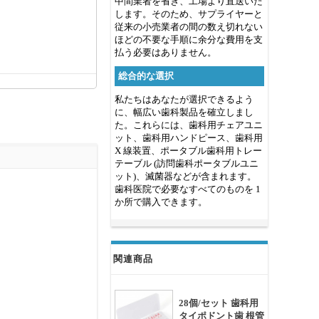
中間業者を省き、工場より直送いた
します。そのため、サプライヤーと
従来の小売業者の間の数え切れない
ほどの不要な手順に余分な費用を支
払う必要はありません。
総合的な選択
私たちはあなたが選択できるよう
に、幅広い歯科製品を確立しまし
た。これらには、歯科用チェアユニ
ット、歯科用ハンドピース、歯科用
X 線装置、ポータブル歯科用トレー
テーブル (訪問歯科ポータブルユニ
ット)、滅菌器などが含まれます。
歯科医院で必要なすべてのものを 1
か所で購入できます。
関連商品
28個/セット 歯科用
タイポドント歯 根管