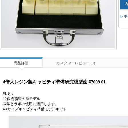
レポ
商品詳細
カスタマーレビュー (0)
4倍大レジン製キャビティ準備研究模型歯 #7009 01
説明：
12個樹脂製の歯モデル
教学とラボの使用に適用します。
4Xサイズキャビティ準備モデルキット