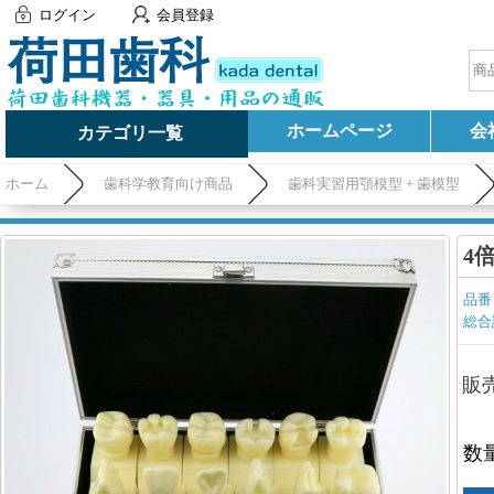
ログイン
会員登録
ホームページ
会
カテゴリ一覧
ホーム
歯科学教育向け商品
歯科実習用顎模型 + 歯模型
4
品番
総合
販
数