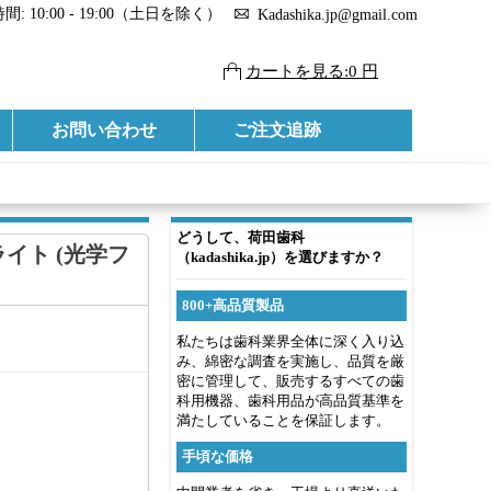
: 10:00 - 19:00（土日を除く）
Kadashika.jp@gmail.com
カートを見る:0 円
お問い合わせ
ご注文追跡
どうして、荷田歯科
ライト (光学フ
（kadashika.jp）を選びますか？
800+高品質製品
私たちは歯科業界全体に深く入り込
み、綿密な調査を実施し、品質を厳
密に管理して、販売するすべての歯
科用機器、歯科用品が高品質基準を
満たしていることを保証します。
手頃な価格