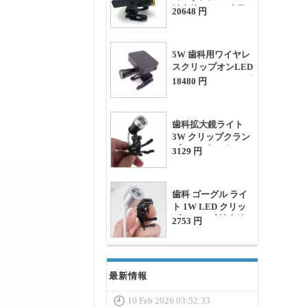
拡大鏡ライト(光学
20648 円
フィルター付き)
5W 歯科用ワイヤレ
スクリップオンLED
ヘッドライト（マグ
18480 円
ネット式バッテリー
2個付き、
60000lux）
歯科拡大鏡ライト
3W クリップクラン
プ LEDゴーグル ラ
3129 円
イト
歯科 ゴーグル ライ
ト 1W LED クリッ
プクランプ 拡大鏡ラ
2753 円
イト
最新情報
10 Feb 2026 03:52:33