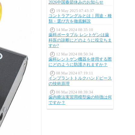
2026中国春節休みのお知らせ
19 May 2025 07:43:37
コントラアングルとは｜用途・種
類・選び方を徹底解説
14 Mar 2024 08:35:10
歯科ポータブル レントゲンは歯
科医の診断にどのように役立ちま
すか?
12 Mar 2024 08:50:34
歯科レントゲン機器を使用する際
にどのように防護されますか？
08 Mar 2024 07:19:11
インプラントトルクハンドピース
の技術原理
06 Mar 2024 08:39:34
歯内療法実習用模型歯の特徴は何
ですか？