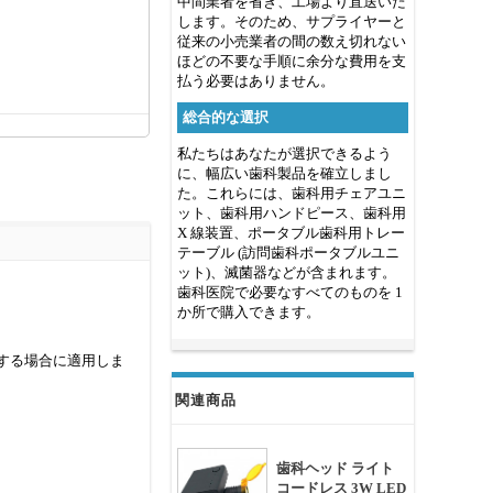
中間業者を省き、工場より直送いた
します。そのため、サプライヤーと
従来の小売業者の間の数え切れない
ほどの不要な手順に余分な費用を支
払う必要はありません。
総合的な選択
私たちはあなたが選択できるよう
に、幅広い歯科製品を確立しまし
た。これらには、歯科用チェアユニ
ット、歯科用ハンドピース、歯科用
X 線装置、ポータブル歯科用トレー
テーブル (訪問歯科ポータブルユニ
ット)、滅菌器などが含まれます。
歯科医院で必要なすべてのものを 1
か所で購入できます。
する場合に適用しま
関連商品
歯科ヘッド ライト
コードレス 3W LED