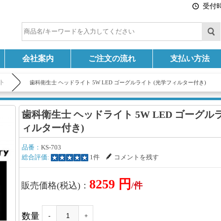
受付時間
会社案内
ご注文の流れ
支払い方法
ト
歯科衛生士 ヘッドライト 5W LED ゴーグルライト (光学フィルター付き)
歯科衛生士 ヘッドライト 5W LED ゴーグル
ィルター付き)
品番：
KS-703
総合評価:
1件
コメントを残す
8259 円
販売価格(税込)：
/件
数量
-
+