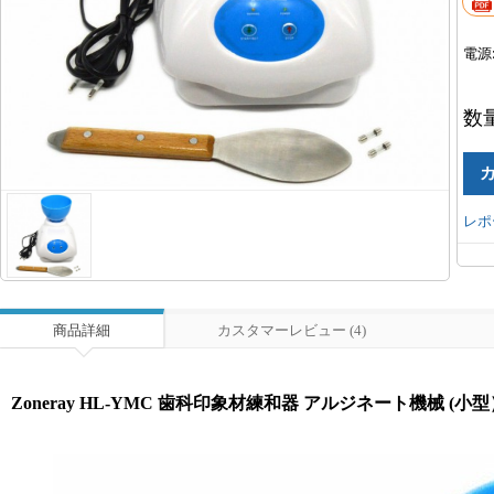
電源
数
レポ
商品詳細
カスタマーレビュー (4)
Zoneray HL-YMC 歯科印象材練和器 アルジネート機械 (小型