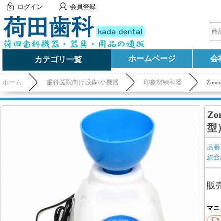
ログイン
会員登録
ホームページ
会
カテゴリ一覧
ホーム
歯科医院向け設備/小機器
印象材練和器
Zon
Z
型
品番
総合
販
マニ