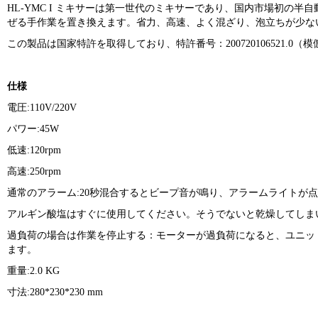
HL-YMC I ミキサーは第一世代のミキサーであり、国内市場初の
ぜる手作業を置き換えます。省力、高速、よく混ざり、泡立ちが少な
この製品は国家特許を取得しており、特許番号：200720106521.0（模倣禁止）
仕様
電圧:110V/220V
パワー:45W
低速:120rpm
高速:250rpm
通常のアラーム:20秒混合するとビープ音が鳴り、アラームライトが
アルギン酸塩はすぐに使用してください。そうでないと乾燥してしま
過負荷の場合は作業を停止する：モーターが過負荷になると、ユニット
ます。
重量:2.0 KG
寸法:280*230*230 mm