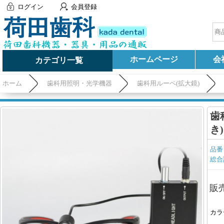
ログイン
会員登録
ホームページ
会
カテゴリ一覧
ホーム
歯科用照明・光学機器
歯科用ルーペ(拡大鏡)
歯
き)
品番
総合
販
カラ