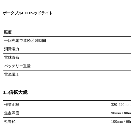
ポータブルLEDヘッドライト
照度
一回充電で連続照射時間
消費電力
電球寿命
バッテリー重量
電源電圧
3.5倍拡大鏡
作業距離
320-420mm
焦点深度
90mm / 80
視野径
100mm / 6