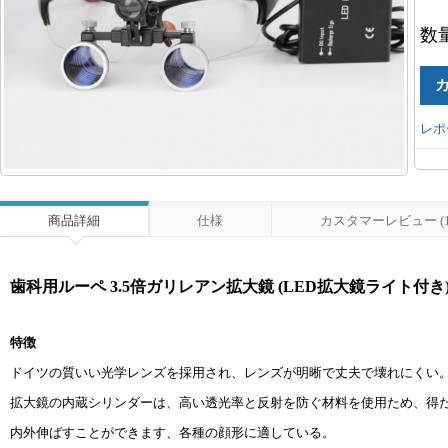
数
レポ
商品詳細
仕様
カスタマーレビュー (1
歯科用ルーペ 3.5倍ガリレアン拡大鏡 (LED拡大鏡ライト付き
特徴
ドイツの質いい光学レンズを採用され、レンズが明晰で丈夫で壊れにくい
拡大鏡の内蔵シリンダーは、高い透光率と反射を防ぐ材料を使用ため、得
内外伸ばすことができます、各種の顔形に適している。