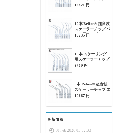
ンド用超音波チップ
12821 円
(Woodpecker EMS対
応)
10本 Refine® 超音波
スケーラーチップ ペ
リオ用チップ(EMS
10235 円
Woodpeakerと互換
性あり)
10本 スケーリング
用スケーラーチップ
G1 G2 G3 G4 G5 G6
3769 円
(EMS Woodpeckerに
適用)
5本 Refine® 超音波
スケーラーチップ エ
ンド用超音波チップ
10667 円
(SATELEC NSK
DTE GNATUSと互
換性あり)
最新情報
10 Feb 2026 03:52:33