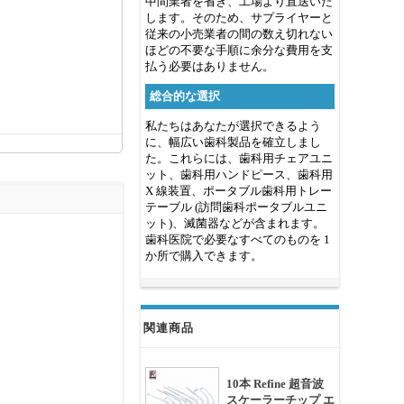
中間業者を省き、工場より直送いた
します。そのため、サプライヤーと
従来の小売業者の間の数え切れない
ほどの不要な手順に余分な費用を支
払う必要はありません。
総合的な選択
私たちはあなたが選択できるよう
に、幅広い歯科製品を確立しまし
た。これらには、歯科用チェアユニ
ット、歯科用ハンドピース、歯科用
X 線装置、ポータブル歯科用トレー
テーブル (訪問歯科ポータブルユニ
ット)、滅菌器などが含まれます。
歯科医院で必要なすべてのものを 1
か所で購入できます。
関連商品
10本 Refine 超音波
スケーラーチップ エ