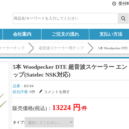
受付時間
会社案内
ご注文の流れ
支払い方法
ケーラーチップ
超音波スケーラー用チップ
5本 Woodpecker 
5本 Woodpecker DTE 超音波スケーラー 
ップ(Satelec NSK対応)
品番：
KS-84
総合評価:
0件
コメントを残す
13224 円
販売価格(税込)：
/件
タイプ: