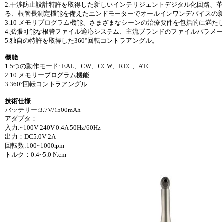
2.干渉防止設計特許を取得した新しいインテリジェントデジタル化回路、革
る、根管長測定機能を備えたエンドモーターでオールインワンデバイスの
3.10 メモリプログラム機能、さまざまなシーンの治療要件を包括的に満た
4.拡張可能な根管ファイル適応システム、主流ブランドのファイルパラメ
5.独自の特許を取得した360°回転コントラアングル。
機能
1.5つの動作モード: EAL、CW、CCW、REC、ATC
2.10 メモリープログラム機能
3.360°回転コントラアングル
技術仕様
バッテリー:3.7V/1500mAh
アダプタ：
入力:~100V-240V 0.4A 50Hz/60Hz
出力：DC5.0V 2A
回転数:100~1000rpm
トルク：0.4~5.0 N.cm