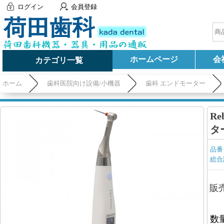
ログイン
会員登録
ホームページ
会
カテゴリ一覧
ホーム
歯科医院向け設備/小機器
歯科 エンドモーター
Re
タ
品番
総合
販
数