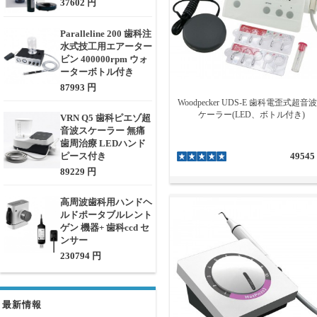
37602 円
Paralleline 200 歯科注
水式技工用エアーター
ビン 400000rpm ウォ
ーターボトル付き
87993 円
Woodpecker UDS-E 歯科電歪式超音
ケーラー(LED、ボトル付き)
VRN Q5 歯科ピエゾ超
音波スケーラー 無痛
歯周治療 LEDハンド
ピース付き
49545
89229 円
高周波歯科用ハンドヘ
ルドポータブルレント
ゲン 機器+ 歯科ccd セ
ンサー
230794 円
最新情報