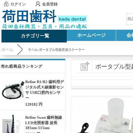
ログイン
会員登録
ホームページ
会
カテゴリ一覧
ホーム
ラベル-ポータブル型超音波スケーラー
ポータブル型
売れ筋商品ランキング
Refine R1/R2 歯科用デ
ジタル式Ｘ線撮影セン
サ USB口腔内センサ
ー
129182 円
Refine Swan 歯科無線
LED光照射器 波長
385nm-515nm