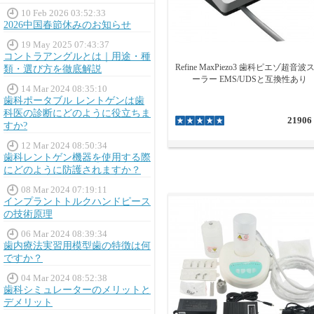
10 Feb 2026 03:52:33
2026中国春節休みのお知らせ
19 May 2025 07:43:37
コントラアングルとは｜用途・種
Refine MaxPiezo3 歯科ピエゾ超音波
類・選び方を徹底解説
ーラー EMS/UDSと互換性あり
14 Mar 2024 08:35:10
歯科ポータブル レントゲンは歯
科医の診断にどのように役立ちま
21906
すか?
12 Mar 2024 08:50:34
歯科レントゲン機器を使用する際
にどのように防護されますか？
08 Mar 2024 07:19:11
インプラントトルクハンドピース
の技術原理
06 Mar 2024 08:39:34
歯内療法実習用模型歯の特徴は何
ですか？
04 Mar 2024 08:52:38
歯科シミュレーターのメリットと
デメリット