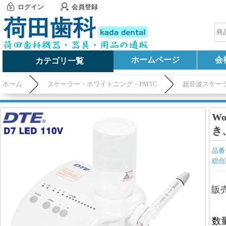
ログイン
会員登録
ホームページ
会
カテゴリ一覧
ホーム
スケーラー・ホワイトニング・PMTC
超音波スケー
W
き
品番
総合
販
数