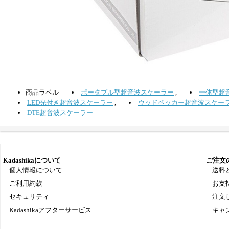
商品ラベル
ポータブル型超音波スケーラー
,
一体型超
LED光付き超音波スケーラー
,
ウッドペッカー超音波スケー
DTE超音波スケーラー
Kadashikaについて
ご注文
個人情報について
送料
ご利用約款
お支
セキュリティ
注文
Kadashikaアフターサービス
キャ