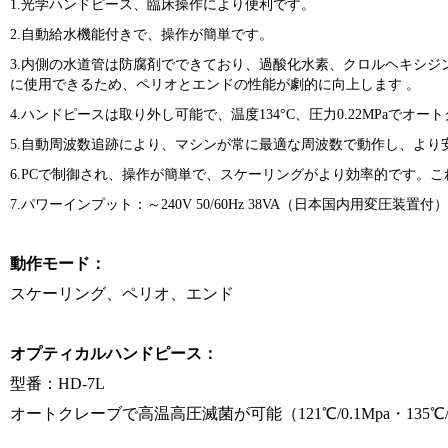
1.光学ハンドピース、臨床操作により便利です。
2.自動給水機能付きで、操作が簡単です。
3.内側の水道管は防腐剤でできており、過酸化水素、クロルヘキシ
に使用できるため、ペリオとエンドの性能が劇的に向上します 。
4.ハンドピースは取り外し可能で、温度134°C、圧力0.22MPaでオ
5.自動周波数追跡により、マシンが常に最適な周波数で動作し、より
6.PCで制御され、操作が簡単で、スケーリングがより効率的です。こ
7.パワーインプット：～240V 50/60Hz 38VA（日本国内用変圧装置付）
動作モード：
スケーリング、ペリオ、エンド
オプティカルハンドピース：
型番：HD-7L
オートクレーブで高温高圧滅菌が可能（121℃/0.1Mpa・135℃/0