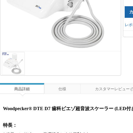
レポ
商品詳細
仕様
カスタマーレビュー (5
Woodpecker® DTE D7 歯科ピエゾ超音波スケーラー (LED
特長：