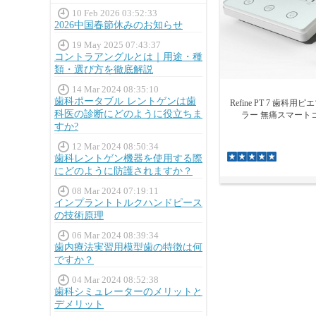
10 Feb 2026 03:52:33
2026中国春節休みのお知らせ
19 May 2025 07:43:37
コントラアングルとは｜用途・種
類・選び方を徹底解説
14 Mar 2024 08:35:10
歯科ポータブル レントゲンは歯
Refine PT 7 歯科
科医の診断にどのように役立ちま
ラー 無痛スマート
すか?
12 Mar 2024 08:50:34
歯科レントゲン機器を使用する際
にどのように防護されますか？
08 Mar 2024 07:19:11
インプラントトルクハンドピース
の技術原理
06 Mar 2024 08:39:34
歯内療法実習用模型歯の特徴は何
ですか？
04 Mar 2024 08:52:38
歯科シミュレーターのメリットと
デメリット