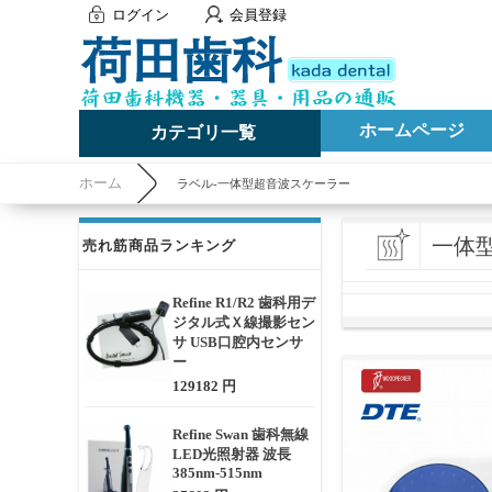
ログイン
会員登録
ホームページ
カテゴリ一覧
ホーム
ラベル-一体型超音波スケーラー
一体
売れ筋商品ランキング
Refine R1/R2 歯科用デ
ジタル式Ｘ線撮影セン
サ USB口腔内センサ
ー
129182 円
Refine Swan 歯科無線
LED光照射器 波長
385nm-515nm