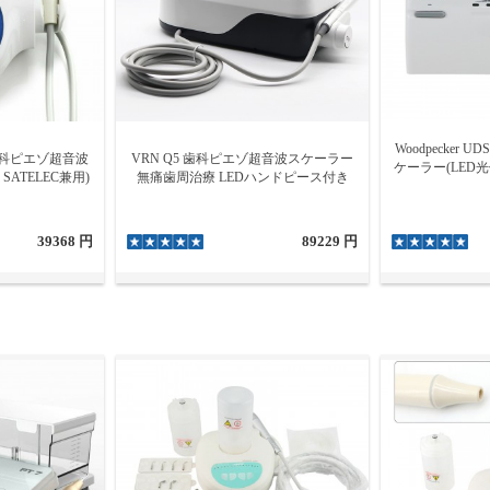
Woodpecker
D5 歯科ピエゾ超音波
VRN Q5 歯科ピエゾ超音波スケーラー
ケーラー(LED
SATELEC兼用)
無痛歯周治療 LEDハンドピース付き
39368 円
89229 円