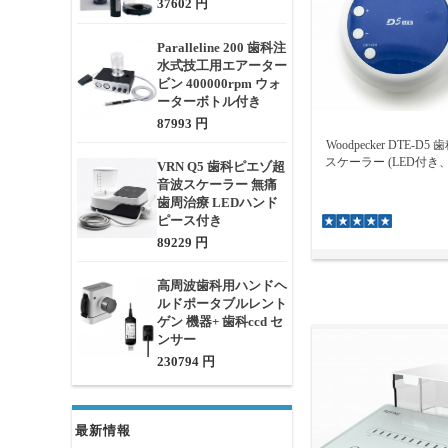
37602 円
Paralleline 200 歯科注
水式技工用エアーター
ビン 400000rpm ウォ
ーターボトル付き
87993 円
Woodpecker DTE-
スケーラー (LED付き、
VRN Q5 歯科ピエゾ超
音波スケーラー 無痛
歯周治療 LEDハンド
ピース付き
89229 円
高周波歯科用ハンドヘ
ルドポータブルレント
ゲン 機器+ 歯科ccd セ
ンサー
230794 円
最新情報