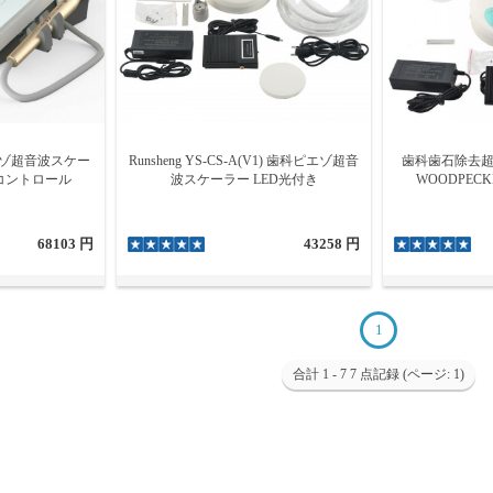
用ピエゾ超音波スケー
Runsheng YS-CS-A(V1) 歯科ピエゾ超音
歯科歯石除去超
コントロール
波スケーラー LED光付き
WOODPEC
68103 円
43258 円
1
合計 1 - 7 7 点記録 (ページ: 1)