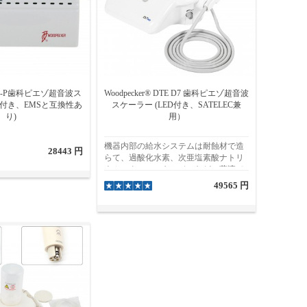
 UDS-P歯科ピエゾ超音波ス
Woodpecker® DTE D7 歯科ピエゾ超音波
光付き、EMSと互換性あ
スケーラー (LED付き、SATELEC兼
り)
用）
機器内部の給水システムは耐蝕材で造
28443 円
らて、過酸化水素、次亜塩素酸ナトリ
ウム、クロルヘキシジンなどの薬液で
給水することが可能です。ハンドピー
49565 円
ス先端にLEDライトが付いており、施
術中に明るい視野を得ることができま
す。自動周波数トラッキングシステム
により、機器は常に最適な周波数で動
作し、性能が安定しています。チップ
の出力はやさしく、患者に与える痛感
を最低限に抑えます。