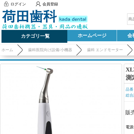
ログイン
会員登録
ホームページ
会
カテゴリ一覧
ホーム
歯科医院向け設備/小機器
歯科 エンドモーター
X
測
品番
総合
販
電源