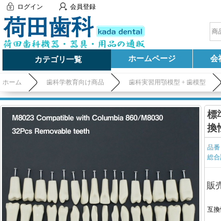
ログイン
会員登録
ホームページ
会
カテゴリ一覧
ホーム
歯科学教育向け商品
歯科実習用顎模型 + 歯模型
標準
換
品番
総合
販
互換