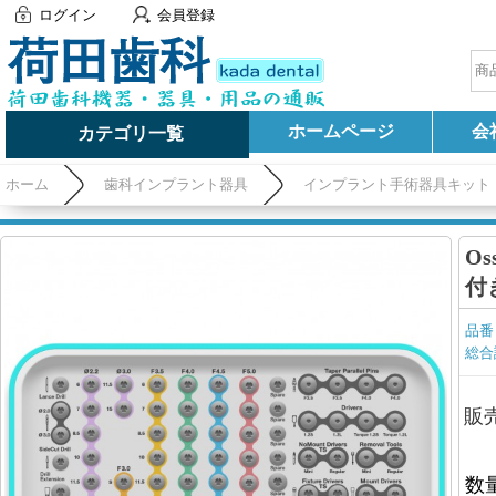
ログイン
会員登録
ホームページ
会
カテゴリ一覧
ホーム
歯科インプラント器具
インプラント手術器具キット
O
付き
品番
総合
販
数