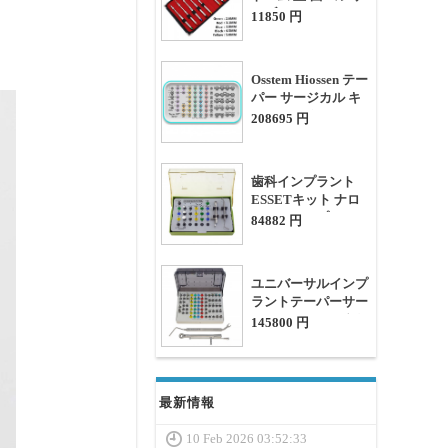
ーブ
11850 円
⏀2.6/3.1/3.8/4.5/5mm
Osstem Hiossen テー
パー サージカル キ
ット トルク レンチ
208695 円
付き(TSⅢ/Ⅳ SSⅢ
USⅢ/Ⅳに使用)
歯科インプラント
ESSETキット ナロ
ーリッジスプリット
84882 円
拡張外科用バー
ユニバーサルインプ
ラントテーパーサー
ジカルキット/ ガイ
145800 円
ドツイストドリル器
具 (Hiossen
OSSTEMスタイル)
最新情報
10 Feb 2026 03:52:33