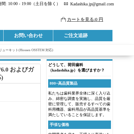
: 10:00 - 19:00（土日を除く）
Kadashika.jp@gmail.com
カートを見る:0 円
お問い合わせ
ご注文追跡
キット(Hiossen OSSTEM 対応)
どうして、荷田歯科
6.0 およびガ
（kadashika.jp）を選びますか？
)
800+高品質製品
私たちは歯科業界全体に深く入り込
み、綿密な調査を実施し、品質を厳
密に管理して、販売するすべての歯
科用機器、歯科用品が高品質基準を
満たしていることを保証します。
手頃な価格