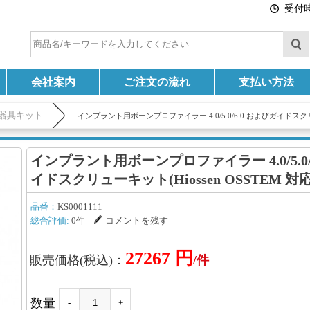
受付時間
会社案内
ご注文の流れ
支払い方法
器具キット
インプラント用ボーンプロファイラー 4.0/5.0/6.0 およびガイドスクリュー
インプラント用ボーンプロファイラー 4.0/5.0/
イドスクリューキット(Hiossen OSSTEM 対応
品番：
KS0001111
総合評価:
0件
コメントを残す
27267 円
販売価格(税込)：
/件
数量
-
+