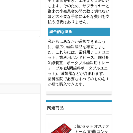
中間業者を省き、工場より直送いた
します。そのため、サプライヤーと
従来の小売業者の間の数え切れない
ほどの不要な手順に余分な費用を支
払う必要はありません。
総合的な選択
私たちはあなたが選択できるよう
に、幅広い歯科製品を確立しまし
た。これらには、歯科用チェアユニ
ット、歯科用ハンドピース、歯科用
X 線装置、ポータブル歯科用トレー
テーブル (訪問歯科ポータブルユニ
ット)、滅菌器などが含まれます。
歯科医院で必要なすべてのものを 1
か所で購入できます。
関連商品
5個/セット オステオ
トーム 直/曲 ​コンケ