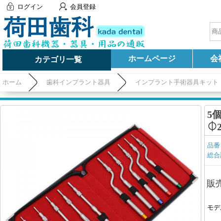
ログイン
会員登録
ホームページ
会
カテゴリ一覧
ホーム
歯科インプラント器具
インプラント手術器具キット
5
⏀2
品番
総合
販
モデ