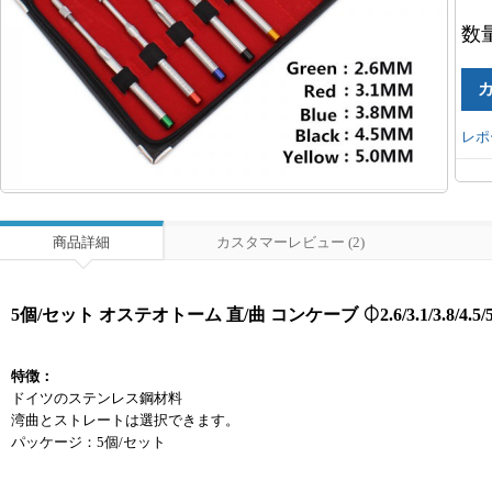
数
レポ
商品詳細
カスタマーレビュー (2)
5個/セット オステオトーム 直/曲 ​コンケーブ ⏀2.6/3.1/3.8/4.5/
特徴：
ドイツのステンレス鋼材料
湾曲とストレートは選択できます。
パッケージ：5個/セット