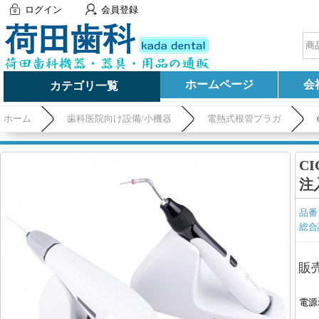
ログイン
会員登録
ホームページ
会
カテゴリ一覧
ホーム
歯科医院向け設備/小機器
電熱式根管プラガ
C
注
品番
総合
販
電源