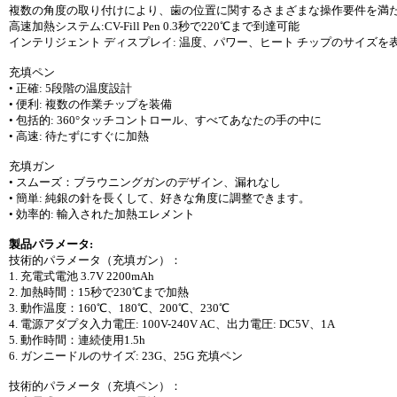
複数の角度の取り付けにより、歯の位置に関するさまざまな操作要件を満
高速加熱システム:CV-Fill Pen 0.3秒で220℃まで到達可能
インテリジェント ディスプレイ: 温度、パワー、ヒート チップのサイズ
充填ペン
• 正確: 5段階の温度設計
• 便利: 複数の作業チップを装備
• 包括的: 360°タッチコントロール、すべてあなたの手の中に
• 高速: 待たずにすぐに加熱
充填ガン
• スムーズ：ブラウニングガンのデザイン、漏れなし
• 簡単: 純銀の針を長くして、好きな角度に調整できます。
• 効率的: 輸入された加熱エレメント
製品パラメータ:
技術的パラメータ（充填ガン）：
1. 充電式電池 3.7V 2200mAh
2. 加熱時間：15秒で230℃まで加熱
3. 動作温度：160℃、180℃、200℃、230℃
4. 電源アダプタ入力電圧: 100V-240V AC、出力電圧: DC5V、1A
5. 動作時間：連続使用1.5h
6. ガンニードルのサイズ: 23G、25G 充填ペン
技術的パラメータ（充填ペン）：