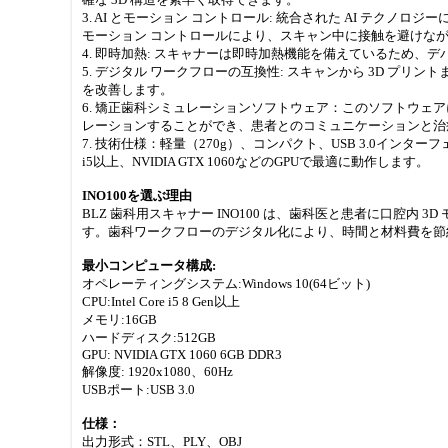
3. AI とモーション コントロール: 統合された AI テ
モーション コントロールにより、スキャン中に接触を避けな
4. 即時加熱: スキャナーは即時加熱機能を備えているため
5. デジタル ワークフローの互換性: スキャンから 3D プ
を改善します。
6. 矯正歯科シミュレーションソフトウェア：このソフトウ
レーションすることができ、患者とのコミュニケーションと治
7. 技術仕様：軽量（270g）、コンパクト、USB 3.0インターフェー
i5以上、NVIDIA GTX 1060などのGPUで最適に動作します。
INO100を選ぶ理由
BLZ 歯科用スキャナー INO100 は、歯科医と患者に口腔内 
す。歯科ワークフローのデジタル化により、時間と材料費を節
最小コンピュータ構成:
オペレーティングシステム:Windows 10(64ビット)
CPU:Intel Core i5 8 Gen以上
メモリ:16GB
ハードディスク:512GB
GPU: NVIDIA GTX 1060 6GB DDR3
解像度: 1920x1080、60Hz
USBポート:USB 3.0
仕様：
出力形式：STL、PLY、OBJ