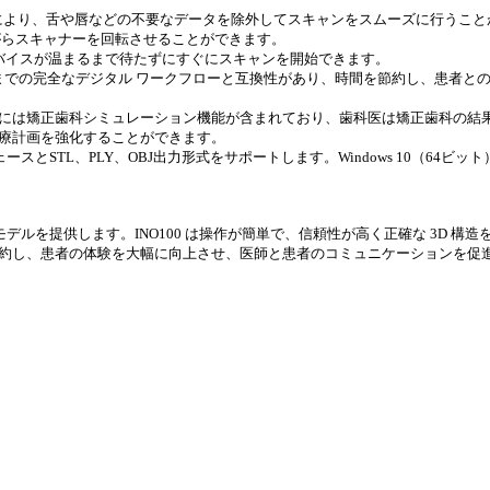
クノロジーにより、舌や唇などの不要なデータを除外してスキャンをスムーズに行うこ
がらスキャナーを回転させることができます。
、デバイスが温まるまで待たずにすぐにスキャンを開始できます。
リントまでの完全なデジタル ワークフローと互換性があり、時間を節約し、患者
ェアには矯正歯科シミュレーション機能が含まれており、歯科医は矯正歯科の結
療計画を強化することができます。
スとSTL、PLY、OBJ出力形式をサポートします。Windows 10（64ビット）、第
3D モデルを提供します。INO100 は操作が簡単で、信頼性が高く正確な 3D 構
約し、患者の体験を大幅に向上させ、医師と患者のコミュニケーションを促