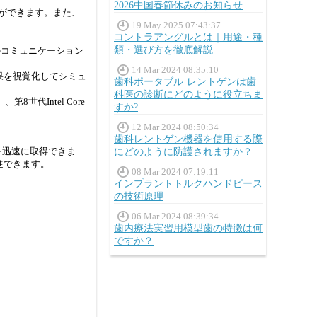
2026中国春節休みのお知らせ
とができます。また、
19 May 2025 07:43:37
コントラアングルとは｜用途・種
類・選び方を徹底解説
とのコミュニケーション
14 Mar 2024 08:35:10
果を視覚化してシミュ
歯科ポータブル レントゲンは歯
科医の診断にどのように役立ちま
8世代Intel Core
すか?
12 Mar 2024 08:50:34
歯科レントゲン機器を使用する際
造を迅速に取得できま
にどのように防護されますか？
進できます。
08 Mar 2024 07:19:11
インプラントトルクハンドピース
の技術原理
06 Mar 2024 08:39:34
歯内療法実習用模型歯の特徴は何
ですか？