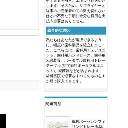
中間業者を省き、工場より直送いた
します。そのため、サプライヤーと
従来の小売業者の間の数え切れない
ほどの不要な手順に余分な費用を支
払う必要はありません。
総合的な選択
私たちはあなたが選択できるよう
に、幅広い歯科製品を確立しまし
た。これらには、歯科用チェアユニ
ット、歯科用ハンドピース、歯科用
X 線装置、ポータブル歯科用トレー
テーブル (訪問歯科ポータブルユニ
ット)、滅菌器などが含まれます。
歯科医院で必要なすべてのものを 1
か所で購入できます。
関連商品
歯科ポーセレンフィ
リングトレー 丸型/