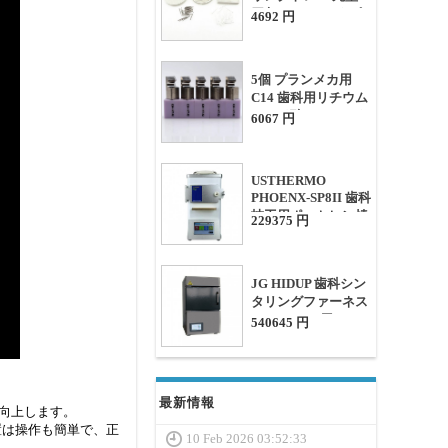
四角 (セラミックピ
4692 円
ン/メタルピン付き)
5個 プランメカ用
C14 歯科用リチウム
二ケイ酸セラミック
6067 円
ブロック CAD/CAM
USTHERMO
PHOENX-SP8II 歯科
技工用ポーセレン焼
229375 円
成炉 8-in-1 ポーセレ
ンファーネス (真空
ポンプ内蔵)
JG HIDUP 歯科シン
タリングファーネス
(ジルコニア用)
540645 円
最新情報
が向上します。
装置は操作も簡単で、正
10 Feb 2026 03:52:33