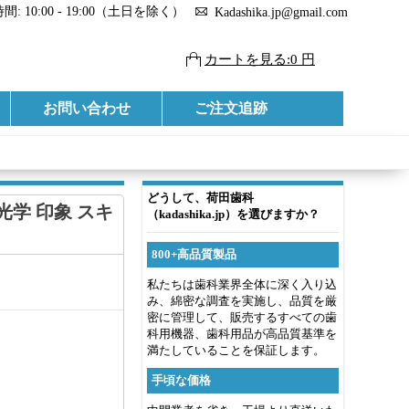
: 10:00 - 19:00（土日を除く）
Kadashika.jp@gmail.com
カートを見る:0 円
お問い合わせ
ご注文追跡
き
どうして、荷田歯科
光学 印象 スキ
（kadashika.jp）を選びますか？
800+高品質製品
私たちは歯科業界全体に深く入り込
み、綿密な調査を実施し、品質を厳
密に管理して、販売するすべての歯
科用機器、歯科用品が高品質基準を
満たしていることを保証します。
手頃な価格