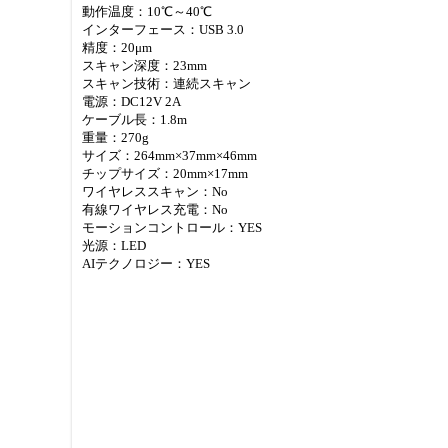
動作温度：10℃～40℃
インターフェース：USB 3.0
精度：20μm
スキャン深度：23mm
スキャン技術：連続スキャン
電源：DC12V 2A
ケーブル長：1.8m
重量：270g
サイズ：264mm×37mm×46mm
チップサイズ：20mm×17mm
ワイヤレススキャン：No
有線ワイヤレス充電：No
モーションコントロール：YES
光源：LED
AIテクノロジー：YES