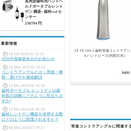
高周波歯科用ハンドヘ
等速コントラアングルは、初心
ルドポータブルレント
大きく向上します。
ゲン 機器+ 歯科ccd セ
ンサー
230794 円
最新情報
LY LY-14A-2 歯科等速コントラアン
10 Feb 2026 03:52:33
ルハンドピース(内部注水)
2026中国春節休みのお知らせ
19 May 2025 07:43:37
コントラアングルとは｜用途・種
9491
類・選び方を徹底解説
14 Mar 2024 08:35:10
歯科ポータブル レントゲンは歯
科医の診断にどのように役立ちま
すか?
12 Mar 2024 08:50:34
歯科レントゲン機器を使用する際
にどのように防護されますか？
等速コントラアングルに関連す
08 Mar 2024 07:19:11