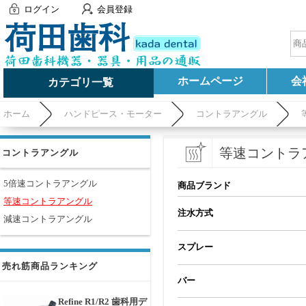
ログイン
会員登録
ホームページ
会
カテゴリ一覧
ホーム
ハンドピース・モーター
コントラアングル
等速コントラ
コントラアングル
5倍速コントラアングル
商品ブランド
等速コントラアングル
注水方式
減速コントラアングル
スプレー
売れ筋商品ランキング
バー
Refine R1/R2 歯科用デ