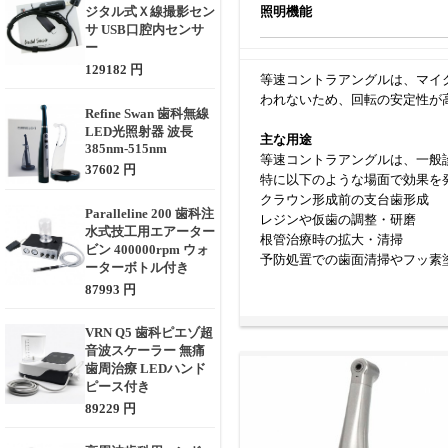
ジタル式Ｘ線撮影セン
照明機能
サ USB口腔内センサ
ー
129182 円
等速コントラアングルは、マイ
われないため、回転の安定性が
Refine Swan 歯科無線
LED光照射器 波長
主な用途
385nm-515nm
等速コントラアングルは、一般
37602 円
特に以下のような場面で効果を
クラウン形成前の支台歯形成
Paralleline 200 歯科注
レジンや仮歯の調整・研磨
水式技工用エアーター
根管治療時の拡大・清掃
ビン 400000rpm ウォ
予防処置での歯面清掃やフッ素
ーターボトル付き
87993 円
選定時に考慮すべきポイント
等速コントラアングルを選ぶ際
VRN Q5 歯科ピエゾ超
接続方式（ISO規格／カップリ
音波スケーラー 無痛
冷却スプレーの種類：1点or多
歯周治療 LEDハンド
耐熱・オートクレーブ対応：感
ピース付き
ヘッドサイズと視野性：操作性
89229 円
重量とグリップ感：長時間使用
ベアリングの素材・構造：静音