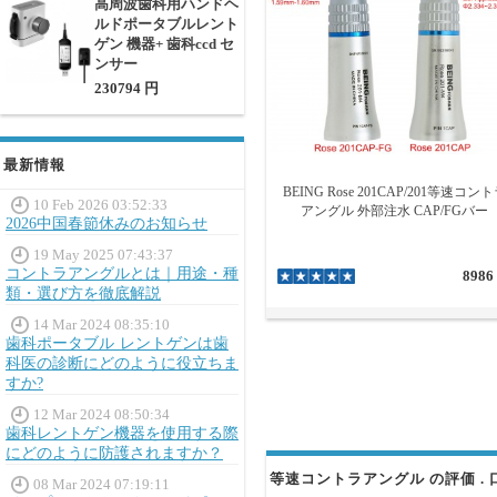
高周波歯科用ハンドヘ
等速コントラアングルは、初心
ルドポータブルレント
大きく向上します。
ゲン 機器+ 歯科ccd セ
ンサー
230794 円
最新情報
BEING Rose 201CAP/201等速コン
10 Feb 2026 03:52:33
アングル 外部注水 CAP/FGバー
2026中国春節休みのお知らせ
19 May 2025 07:43:37
コントラアングルとは｜用途・種
8986
類・選び方を徹底解説
14 Mar 2024 08:35:10
歯科ポータブル レントゲンは歯
科医の診断にどのように役立ちま
すか?
12 Mar 2024 08:50:34
歯科レントゲン機器を使用する際
にどのように防護されますか？
等速コントラアングル の評価 . 
08 Mar 2024 07:19:11