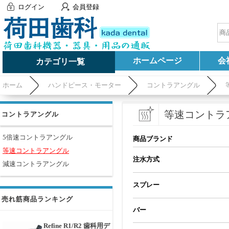
ログイン
会員登録
ホームページ
会
カテゴリ一覧
ホーム
ハンドピース・モーター
コントラアングル
等速コントラ
コントラアングル
5倍速コントラアングル
商品ブランド
等速コントラアングル
注水方式
減速コントラアングル
スプレー
売れ筋商品ランキング
バー
Refine R1/R2 歯科用デ