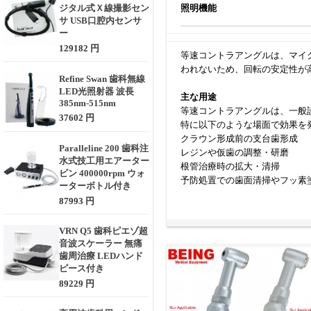
ジタル式Ｘ線撮影セン
照明機能
サ USB口腔内センサ
ー
129182 円
等速コントラアングルは、マイ
われないため、回転の安定性が
Refine Swan 歯科無線
LED光照射器 波長
主な用途
385nm-515nm
等速コントラアングルは、一般
37602 円
特に以下のような場面で効果を
クラウン形成前の支台歯形成
Paralleline 200 歯科注
レジンや仮歯の調整・研磨
水式技工用エアーター
根管治療時の拡大・清掃
ビン 400000rpm ウォ
予防処置での歯面清掃やフッ素
ーターボトル付き
87993 円
選定時に考慮すべきポイント
等速コントラアングルを選ぶ際
VRN Q5 歯科ピエゾ超
接続方式（ISO規格／カップリ
音波スケーラー 無痛
冷却スプレーの種類：1点or多
歯周治療 LEDハンド
耐熱・オートクレーブ対応：感
ピース付き
ヘッドサイズと視野性：操作性
89229 円
重量とグリップ感：長時間使用
ベアリングの素材・構造：静音