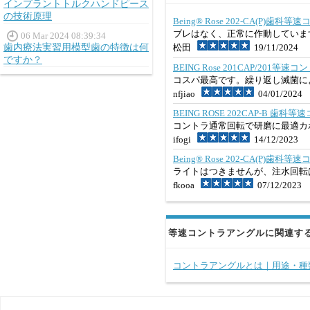
インプラントトルクハンドピース
の技術原理
Being® Rose 202-CA(P)
ブレはなく、正常に作動していま
06 Mar 2024 08:39:34
歯内療法実習用模型歯の特徴は何
松田
19/11/2024
ですか？
BEING Rose 201CAP/201等
コスパ最高です。繰り返し滅菌に
nfjiao
04/01/2024
BEING ROSE 202CAP-B 
コントラ通常回転で研磨に最適カ
ifogi
14/12/2023
Being® Rose 202-CA(P)
ライトはつきませんが、注水回転
fkooa
07/12/2023
等速コントラアングルに関連す
コントラアングルとは｜用途・種