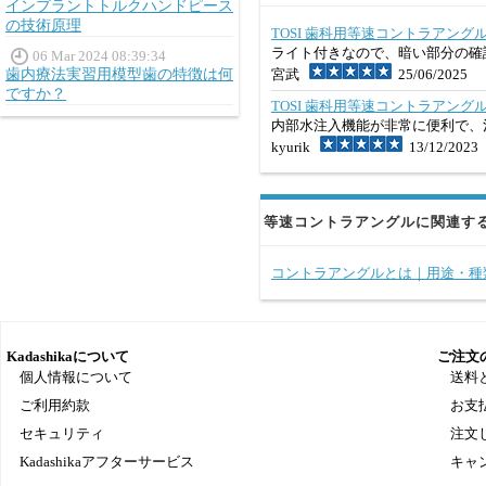
インプラントトルクハンドピース
の技術原理
TOSI 歯科用等速コントラアング
ライト付きなので、暗い部分の確
06 Mar 2024 08:39:34
歯内療法実習用模型歯の特徴は何
宮武
25/06/2025
ですか？
TOSI 歯科用等速コントラアング
内部水注入機能が非常に便利で、
kyurik
13/12/2023
等速コントラアングルに関連す
コントラアングルとは｜用途・種
Kadashikaについて
ご注文
個人情報について
送料
ご利用約款
お支
セキュリティ
注文
Kadashikaアフターサービス
キャ