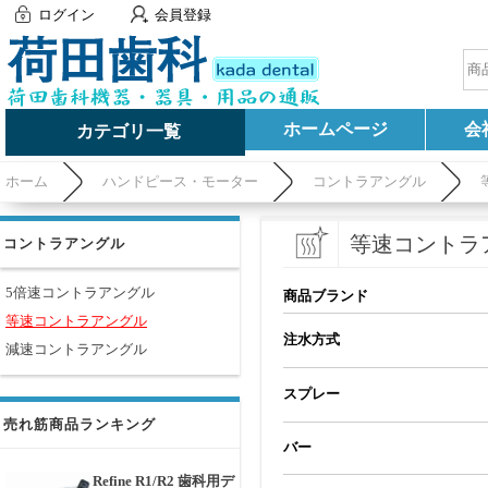
ログイン
会員登録
ホームページ
会
カテゴリ一覧
ホーム
ハンドピース・モーター
コントラアングル
等速コントラ
コントラアングル
5倍速コントラアングル
商品ブランド
等速コントラアングル
注水方式
減速コントラアングル
スプレー
売れ筋商品ランキング
バー
Refine R1/R2 歯科用デ