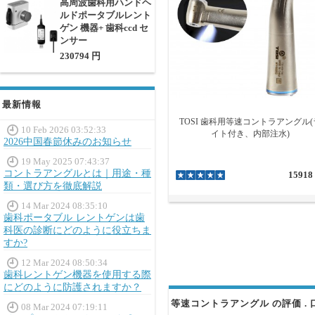
高周波歯科用ハンドヘ
等速コントラアングルは、初心
ルドポータブルレント
大きく向上します。
ゲン 機器+ 歯科ccd セ
ンサー
230794 円
最新情報
TOSI 歯科用等速コントラアングル(
10 Feb 2026 03:52:33
イト付き、内部注水)
2026中国春節休みのお知らせ
19 May 2025 07:43:37
コントラアングルとは｜用途・種
15918
類・選び方を徹底解説
14 Mar 2024 08:35:10
歯科ポータブル レントゲンは歯
科医の診断にどのように役立ちま
すか?
12 Mar 2024 08:50:34
歯科レントゲン機器を使用する際
にどのように防護されますか？
等速コントラアングル の評価 . 
08 Mar 2024 07:19:11