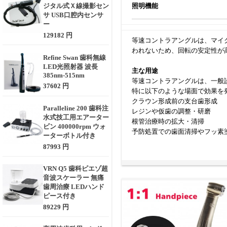
ジタル式Ｘ線撮影セン
照明機能
サ USB口腔内センサ
ー
129182 円
等速コントラアングルは、マイ
われないため、回転の安定性が
Refine Swan 歯科無線
LED光照射器 波長
主な用途
385nm-515nm
等速コントラアングルは、一般
37602 円
特に以下のような場面で効果を
クラウン形成前の支台歯形成
Paralleline 200 歯科注
レジンや仮歯の調整・研磨
水式技工用エアーター
根管治療時の拡大・清掃
ビン 400000rpm ウォ
予防処置での歯面清掃やフッ素
ーターボトル付き
87993 円
選定時に考慮すべきポイント
等速コントラアングルを選ぶ際
VRN Q5 歯科ピエゾ超
接続方式（ISO規格／カップリ
音波スケーラー 無痛
冷却スプレーの種類：1点or多
歯周治療 LEDハンド
耐熱・オートクレーブ対応：感
ピース付き
ヘッドサイズと視野性：操作性
89229 円
重量とグリップ感：長時間使用
ベアリングの素材・構造：静音