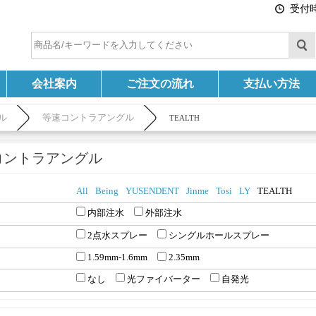
受付時間
会社案内
ご注文の流れ
支払い方法
ル
等速コントラアングル
TEALTH
コントラアングル
All
Being
YUSENDENT
Jinme
Tosi
LY
TEALTH
内部注水
外部注水
2点水スプレー
シングルホールスプレー
1.59mm-1.6mm
2.35mm
なし
光ファイバーター
自発光