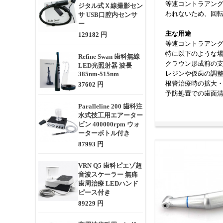
等速コントラアング
ジタル式Ｘ線撮影セン
われないため、回
サ USB口腔内センサ
ー
主な用途
129182 円
等速コントラアン
特に以下のような
Refine Swan 歯科無線
クラウン形成前の
LED光照射器 波長
レジンや仮歯の調
385nm-515nm
根管治療時の拡大
37602 円
予防処置での歯面
Paralleline 200 歯科注
選定時に考慮すべ
水式技工用エアーター
等速コントラアン
ビン 400000rpm ウォ
ーターボトル付き
接続方式（ISO規
冷却スプレーの種類
87993 円
耐熱・オートクレ
ヘッドサイズと視
VRN Q5 歯科ピエゾ超
重量とグリップ感
音波スケーラー 無痛
ベアリングの素材
歯周治療 LEDハンド
ピース付き
等速コントラアン
大きく向上します
89229 円