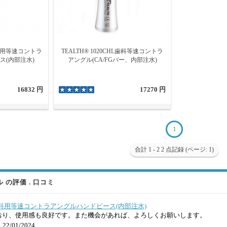
H歯科用等速コントラ
TEALTH® 1020CHL歯科等速コントラ
ス(内部注水)
アングル(CA/FGバー、内部注水)
16832 円
17270 円
1
合計 1 - 2 2 点記録 (ページ: 1)
の評価 . 口コミ
0CH歯科用等速コントラアングルハンドピース(内部注水)
おり、使用感も良好です。また機会があれば、よろしくお願いします。
22/01/2024