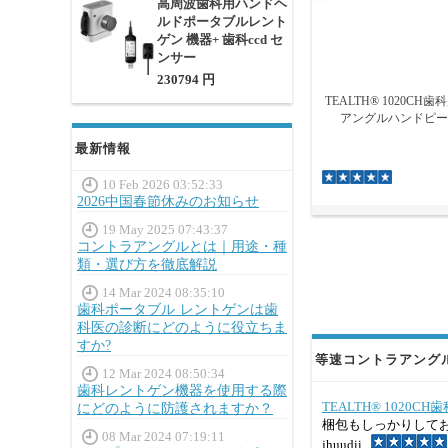
高周波歯科用ハンドヘ
ルドポータブルレント
ゲン 機器+ 歯科ccd セ
ンサー
230794 円
TEALTH® 1020C
アングルハンドピー
最新情報
10 Feb 2026 03:52:33
2026中国春節休みのお知らせ
19 May 2025 07:43:37
コントラアングルとは｜用途・種
類・選び方を徹底解説
14 Mar 2024 08:35:10
歯科ポータブル レントゲンは歯
科医の診断にどのように役立ちま
すか?
等速コントラアングル 
12 Mar 2024 08:50:34
歯科レントゲン機器を使用する際
TEALTH® 102
にどのように防護されますか？
梱包もしっかりして
08 Mar 2024 07:19:11
jhuudii