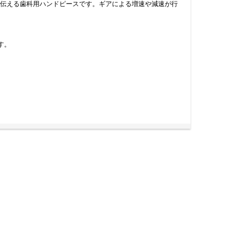
に伝える歯科用ハンドピースです。ギアによる増速や減速が行
す。
用途に応じた適切な仕様を選ぶことで、診療効率と快適性が