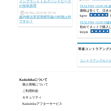
インプラントトルクハンドピース
の技術原理
TEALTH® 1020
価格は安くて、注水
06 Mar 2024 08:39:34
kgiso
1
歯内療法実習用模型歯の特徴は何
ですか？
TEALTH® 102
初めてネットで購入
kkijsk
2
等速コントラアング
コントラアングルと
Kadashikaについて
個人情報について
ご利用約款
セキュリティ
Kadashikaアフターサービス