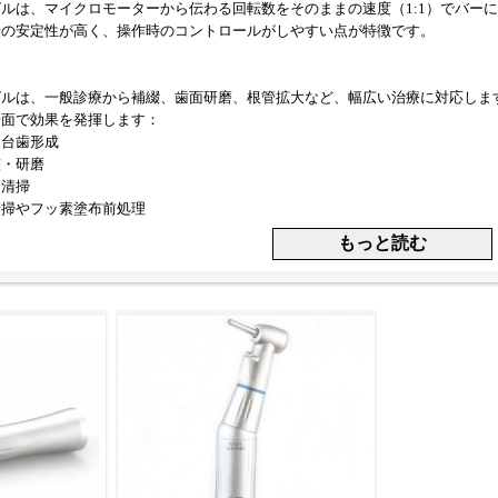
ルは、マイクロモーターから伝わる回転数をそのままの速度（1:1）でバー
転の安定性が高く、操作時のコントロールがしやすい点が特徴です。
グルは、一般診療から補綴、歯面研磨、根管拡大など、幅広い治療に対応しま
場面で効果を発揮します：
支台歯形成
整・研磨
・清掃
清掃やフッ素塗布前処理
きポイント
グルを選ぶ際は、以下の仕様や性能を確認することが重要です：
格／カップリングなど）：既存ユニットとの互換性
：1点or多点スプレーでバーの冷却効率を確保
ーブ対応：感染対策として重要な要素
野性：操作性やアクセス性に影響
：長時間使用でも疲れにくい設計
・構造：静音性と耐久性に関わるポイント
グルは、初心者から熟練歯科医まで幅広く使用される基本ハンドピースです。
。