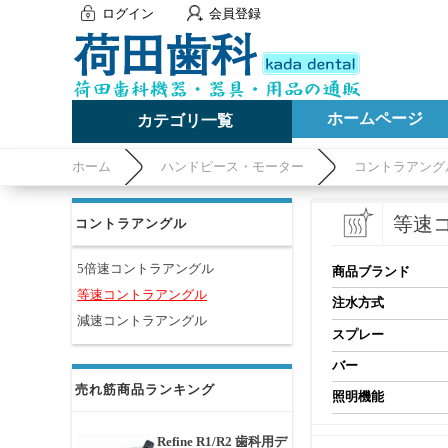
ログイン
会員登録
ホームページ
カテゴリ一覧
ホーム
ハンドピース・モーター
コントラアング
等速
コントラアングル
5倍速コントラアングル
商品ブランド
等速コントラアングル
注水方式
減速コントラアングル
スプレー
バー
売れ筋商品ランキング
照明機能
Refine R1/R2 歯科用デ