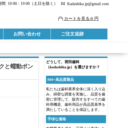
: 10:00 - 19:00（土日を除く）
Kadashika.jp@gmail.com
カートを見る:0 円
お問い合わせ
ご注文追跡
）
どうして、荷田歯科
クと蠕動ポン
（kadashika.jp）を選びますか？
800+高品質製品
私たちは歯科業界全体に深く入り込
み、綿密な調査を実施し、品質を厳
密に管理して、販売するすべての歯
科用機器、歯科用品が高品質基準を
満たしていることを保証します。
手頃な価格