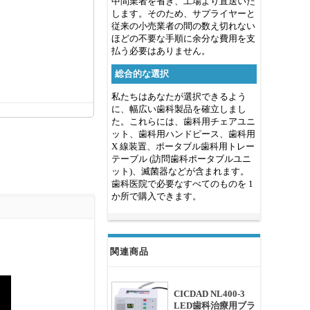
中間業者を省き、工場より直送いた
します。そのため、サプライヤーと
従来の小売業者の間の数え切れない
ほどの不要な手順に余分な費用を支
払う必要はありません。
総合的な選択
私たちはあなたが選択できるよう
に、幅広い歯科製品を確立しまし
た。これらには、歯科用チェアユニ
ット、歯科用ハンドピース、歯科用
X 線装置、ポータブル歯科用トレー
テーブル (訪問歯科ポータブルユニ
ット)、滅菌器などが含まれます。
歯科医院で必要なすべてのものを 1
か所で購入できます。
関連商品
CICDAD NL400-3
LED歯科治療用ブラ