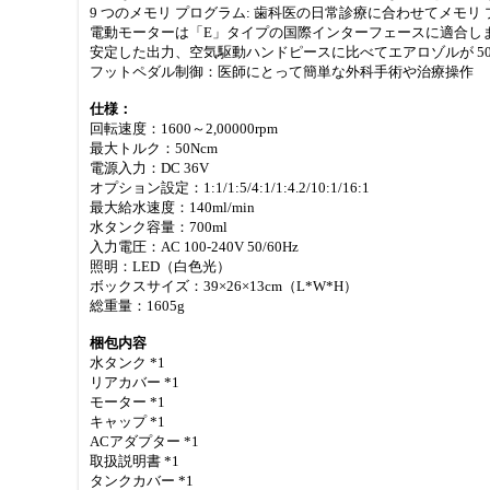
9 つのメモリ プログラム: 歯科医の日常診療に合わせてメモ
電動モーターは「E」タイプの国際インターフェースに適合し
安定した出力、空気駆動ハンドピースに比べてエアロゾルが 50
フットペダル制御：医師にとって簡単な外科手術や治療操作
仕様：
回転速度：1600～2,00000rpm
最大トルク：50Ncm
電源入力：DC 36V
オプション設定：1:1/1:5/4:1/1:4.2/10:1/16:1
最大給水速度：140ml/min
水タンク容量：700ml
入力電圧：AC 100-240V 50/60Hz
照明：LED（白色光）
ボックスサイズ：39×26×13cm（L*W*H）
総重量：1605g
梱包内容
水タンク *1
リアカバー *1
モーター *1
キャップ *1
ACアダプター *1
取扱説明書 *1
タンクカバー *1