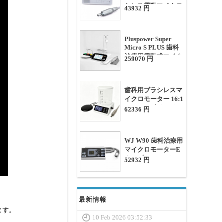
シレス電動マイクロ
43932 円
モーター
Pluspower Super
Micro S PLUS 歯科
治療用電動式マイク
259070 円
ロモーター（水タン
ク付き）
歯科用ブラシレスマ
イクロモーター 16:1
/ 1:1 / 1:5 水タンク
62336 円
とLEDライト付き
WJ W90 歯科治療用
マイクロモーターE
タイプ LEDライト
52932 円
付き
最新情報
ます。
10 Feb 2026 03:52:33