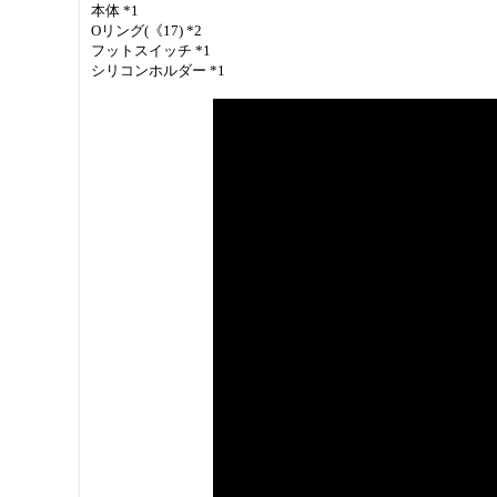
本体 *1
Oリング(《17) *2
フットスイッチ *1
シリコンホルダー *1