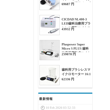
タンクと蠕動ポンプ
69687 円
付き）
CICDAD NL400-3
LED歯科治療用ブラ
シレス電動マイクロ
43932 円
モーター
Pluspower Super
Micro S PLUS 歯科
治療用電動式マイク
259070 円
ロモーター（水タン
ク付き）
歯科用ブラシレスマ
イクロモーター 16:1
/ 1:1 / 1:5 水タンク
62336 円
とLEDライト付き
最新情報
10 Feb 2026 03:52:33