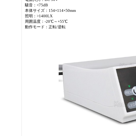
騒音：<75dB
本体サイズ：154×114×50mm
照明：>1400LX
周囲温度：-20℃～+55℃
動作モード：正転/逆転