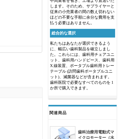
中間業者を省き、工場より直送いた
します。そのため、サプライヤーと
従来の小売業者の間の数え切れない
ほどの不要な手順に余分な費用を支
払う必要はありません。
総合的な選択
私たちはあなたが選択できるよう
に、幅広い歯科製品を確立しまし
た。これらには、歯科用チェアユニ
ット、歯科用ハンドピース、歯科用
X 線装置、ポータブル歯科用トレー
テーブル (訪問歯科ポータブルユニ
ット)、滅菌器などが含まれます。
歯科医院で必要なすべてのものを 1
か所で購入できます。
関連商品
歯科治療用電動式マ
イクロモーター（水