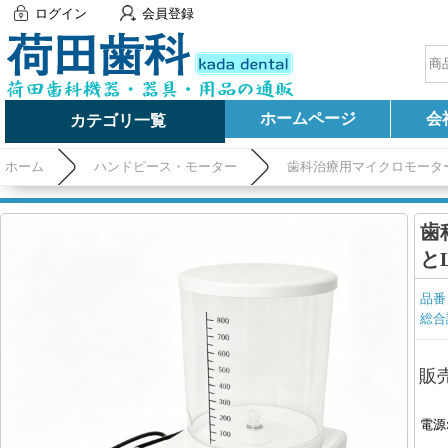
ログイン
会員登録
ホームページ
会
カテゴリ一覧
ホーム
ハンドピース・モーター
歯科治療用マイクロモータ
歯
と
品番
総合
販
電源